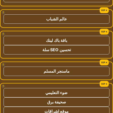
!
عالم الشباب
!
باقة باك لينك
تحسين SEO سلة
!
ماسنجر المسلم
!
ضوء التعليمي
صحيفة برق
موقع اشراقات