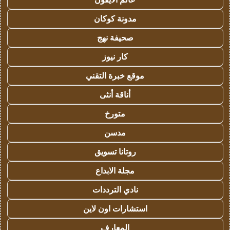
مدونة كوكان
صحيفة نهج
كار نيوز
موقع خبرة التقني
أناقة أنثى
متورخ
مدسن
روتانا تسويق
مجلة الابداع
نادي الترددات
استشارات اون لاين
المعارف