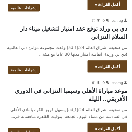
أكمل القراءة »
إشراقات عالمية
74
0
eshrag
دي بي ورلد توقع عقد امتياز لتشغيل ميناء دار
السلام التنزاني
من صحيفة اشراق العالم 24:[ad_1] وقعت مجموعة موانئ دبي العالمية
(دي بي ورلد)، اتفاقية امتياز مدتها 30 عاما مع هيئة…
أكمل القراءة »
إشراقات عالمية
61
0
eshrag
موعد مباراة الأهلي وسيمبا التنزاني في الدوري
الأفريقي.. الليلة
من صحيفة اشراق العالم 24:[ad_1] يستهل فريق الكرة بالنادي الأهلي
في السادسة من مساء اليوم ،الجمعة، بتوقيت القاهرة منافساته في…
أكمل القراءة »