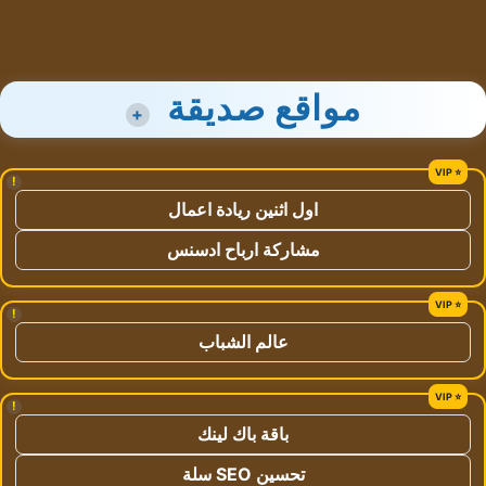
مواقع صديقة
+
!
اول اثنين ريادة اعمال
مشاركة ارباح ادسنس
!
عالم الشباب
!
باقة باك لينك
تحسين SEO سلة