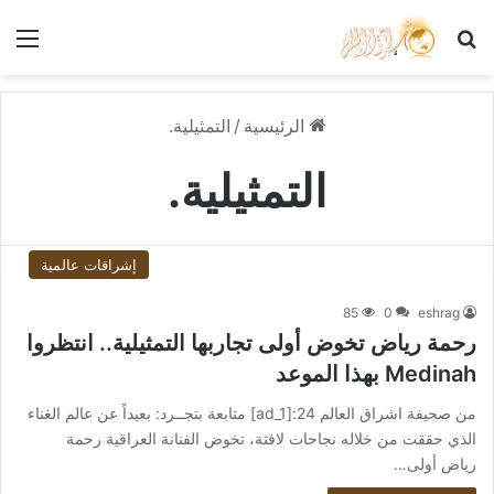
بحث عن
الق
الرئيسية
/
التمثيلية.
التمثيلية.
إشراقات عالمية
85
0
eshrag
رحمة رياض تخوض أولى تجاربها التمثيلية.. انتظروا
Medinah بهذا الموعد
من صحيفة اشراق العالم 24:[ad_1] متابعة بتجــرد: بعيداً عن عالم الغناء
الذي حققت من خلاله نجاحات لافتة، تخوض الفنانة العراقية رحمة
رياض أولى…