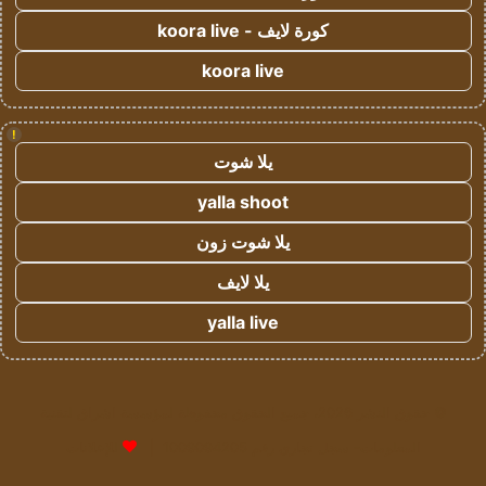
كورة لايف - koora live
koora live
!
يلا شوت
yalla shoot
يلا شوت زون
يلا لايف
yalla live
© حقوق النشر 2026، جميع الحقوق محفوظة لمؤسسة اشراق لتقنية
المعلومات- سجل تجاري رقم 1009094205 |
للإعلانات