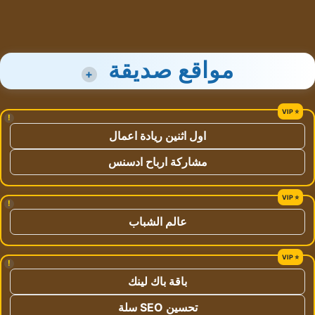
مواقع صديقة
+
!
اول اثنين ريادة اعمال
مشاركة ارباح ادسنس
!
عالم الشباب
!
باقة باك لينك
تحسين SEO سلة