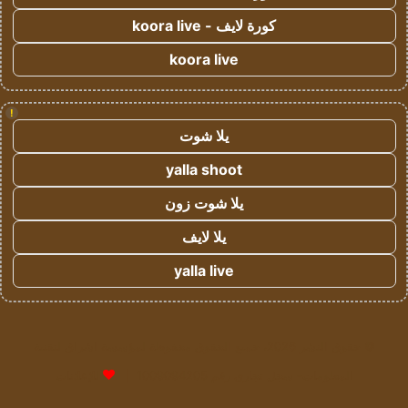
كورة لايف - koora live
koora live
!
يلا شوت
yalla shoot
يلا شوت زون
يلا لايف
yalla live
© حقوق النشر 2026، جميع الحقوق محفوظة لمؤسسة اشراق لتقنية
المعلومات- سجل تجاري رقم 1009094205 |
للإعلانات