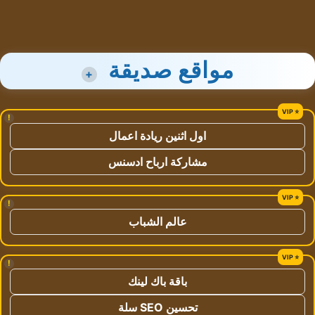
مواقع صديقة
+
!
اول اثنين ريادة اعمال
مشاركة ارباح ادسنس
!
عالم الشباب
!
باقة باك لينك
تحسين SEO سلة