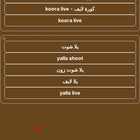
كورة لايف - koora live
koora live
!
يلا شوت
yalla shoot
يلا شوت زون
يلا لايف
yalla live
© حقوق النشر 2026، جميع الحقوق محفوظة لمؤسسة اشراق لتقنية
المعلومات- سجل تجاري رقم 1009094205 |
للإعلانات