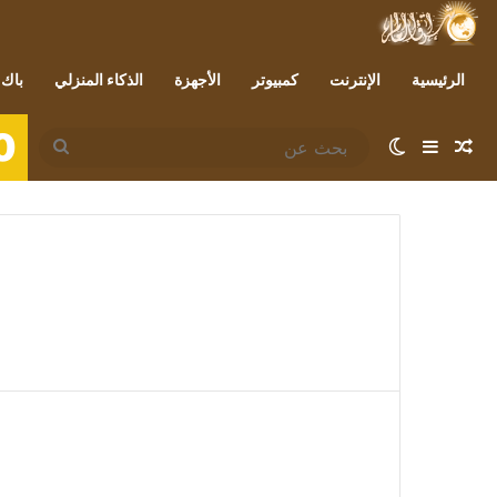
الرئيسية
الإنترنت
كمبيوتر
الأجهزة
الذكاء المنزلي
باك 
0
مقال عشوائي
إضافة عمود جانبي
الوضع المظلم
بحث
عن