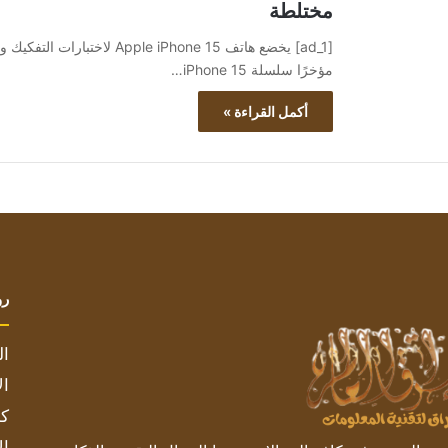
مختلطة
مؤخرًا سلسلة iPhone 15…
أكمل القراءة »
رو
ال
ال
كم
ال