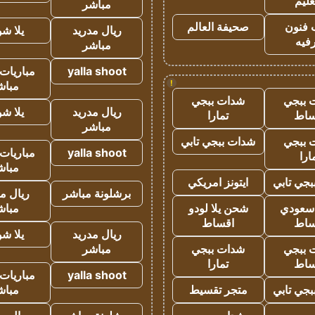
عليم
مباشر
 فنون
صحيفة العالم
ريال مدريد
يلا ش
فيه
مباشر
yalla shoot
مباريات 
!
مباش
 ببجي
شدات ببجي
ريال مدريد
يلا ش
ساط
تمارا
مباشر
 ببجي
شدات ببجي تابي
yalla shoot
مباريات 
ارا
مباش
جي تابي
ايتونز امريكي
برشلونة مباشر
ريال م
 سعودي
شحن يلا لودو
مباش
ساط
اقساط
ريال مدريد
يلا ش
 ببجي
شدات ببجي
مباشر
ساط
تمارا
yalla shoot
مباريات 
جي تابي
متجر تقسيط
مباش