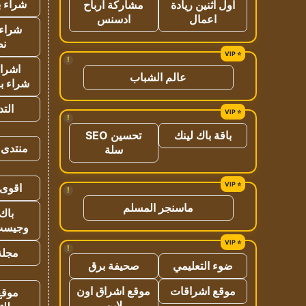
شراء ب
اول اثنين ريادة
مشاركة ارباح
اعمال
ادسنس
شراء 
نص
!
اشراق
عالم الشباب
شراء با
الت
!
باقة باك لينك
تحسين SEO
منتدى 
سلة
اقوى 
!
ماسنجر المسلم
باك 
وجيست
!
مجلة 
ضوء التعليمي
صحيفة برق
موقع اشراقات
موقع اشراق اون
موقع
لاين