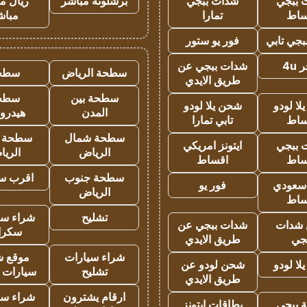
 ببجي
شدات ببجي
برشلونة مباشر
ريال م
ساط
تمارا
مباش
جي تابي
فور يو ستور
4u
شدات ببجي عن
سطحة الرياض
سطح
طريق الايدي
سطحة بين
سطح
ا لودو
شحن يلا لودو
المدن
هيدرو
ساط
تابي تمارا
سطحة شمال
سطحة 
 ببجي
ايتونز امريكي
الرياض
الري
ساط
اقساط
سطحة جنوب
اقرب س
 سعودي
فور يو
الرياض
ساط
تشليح
شراء سي
شدات
شدات ببجي عن
سكرا
جي
طريق الايدي
شراء سيارات
موقع ش
ا لودو
شحن لودو عن
تشليح
سيارات 
طريق الايدي
ارقام يشترون
شراء سي
 ببجي
بطاقات ايتونز