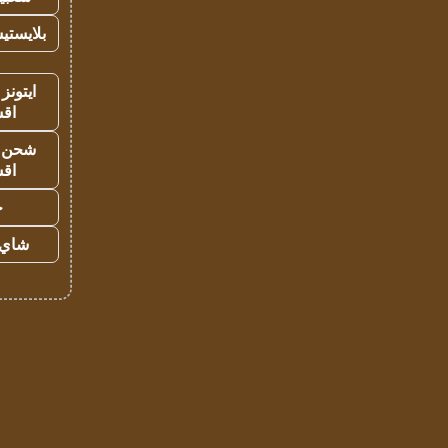
بلايستي
ايتونز
اق
شحن يل
اق
ح
شاي 