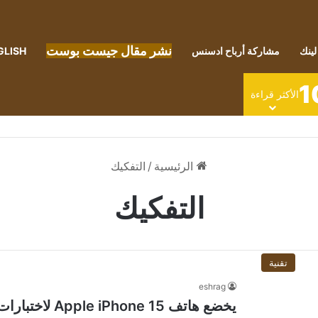
نشر مقال جيست بوست
لينك
مشاركة أرباح ادسنس
GLISH
1
الأكثر قراءة
الرئيسية
/
التفكيك
التفكيك
تقنية
eshrag
يخضع هاتف ne 15