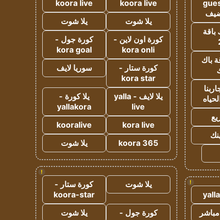
koora live
koora live
gues
ضيف
يلا شوت
يلا شوت
 باقة
كورة اون لاين -
كورة جول -
kora goal
kora onli
ة باك
كورة ستار -
سوريا لايف
ك
kora star
ربنا
يلا لايف - yalla
يلا كورة -
لحياه
yallakora
live
يع
kooralive
kora live
ينك
koora 365
يلا شوت
!
!
يلا شوت
كورة ستار -
koora-star
yall
مباشر
كورة جول -
يلا شوت