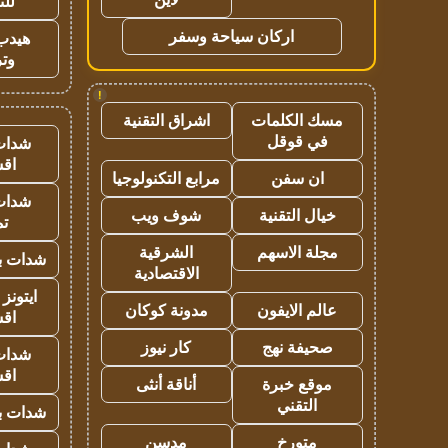
للت
اركان سياحة وسفر
هيدب
وتر
!
مسك الكلمات
اشراق التقنية
في قوقل
شدات
اق
ان سفن
مرابع التكنولوجيا
شدات
خيال التقنية
شوف ويب
تم
مجلة الاسهم
الشرقية
شدات بب
الاقتصادية
ايتونز
عالم الايفون
مدونة كوكان
اق
صحيفة نهج
كار نيوز
شدات
اق
موقع خبرة
أناقة أنثى
التقني
شدات بب
متورخ
مدسن