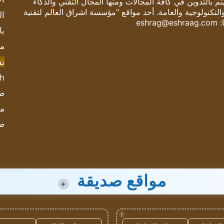
 بالتدوين في كافة المجالات ومنها المجال التقني والذكاء
والتكنولوجية والعامة. أحد مواقع "مؤسسة اشراق العالم لتقنية
ال
:
eshrag@eshraag.com
با
مش
ن
sh
صحيف
مؤ
ص
مواقع صديقة
+
!