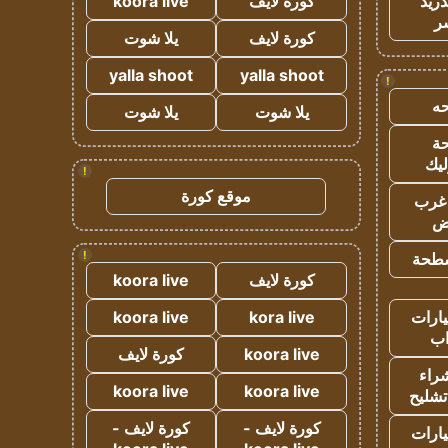
دريد
كورة لايف
koora live
ر
كورة لايف
يلا شوت
yalla shoot
yalla shoot
!
ه
يلا شوت
يلا شوت
ة
ليك
!
موقع كورة
غرب
اض
!
طحة
كورة لايف
koora live
ارات
kora live
koora live
ب
koora live
كورة لايف
راء
koora live
koora live
تشليح
كورة لايف -
كورة لايف -
ارات