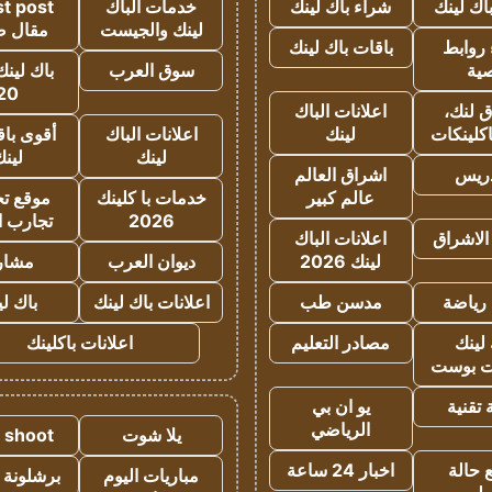
اك لينك
شراء باك لينك
خدمات الباك
t post
لينك والجيست
مقال 
روابط
باقات باك لينك
ية
سوق العرب
باك لينك
20
 لنك،
اعلانات الباك
كلينكات
لينك
اعلانات الباك
أقوى باق
لينك
لين
دريس
اشراق العالم
عالم كبير
خدمات با كلينك
موقع تجا
2026
تجارب ا
الاشراق
اعلانات الباك
لينك 2026
ديوان العرب
مشار
رياضة
مدسن طب
اعلانات باك لينك
باك ل
لينك
مصادر التعليم
اعلانات باكلينك
 بوست
تقنية
يو ان بي
الرياضي
يلا شوت
a shoot
 حالة
اخبار 24 ساعة
مباريات اليوم
برشلونة 