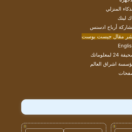
ذكاء المنزلي
ك لينك
اركة أرباح ادسنس
شر مقال جيست بوست
Engli
ة 24 لمعلوماتك
سسة اشراق العالم
فحات
!
!