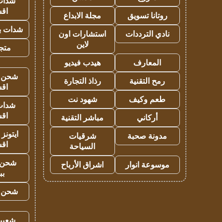
شدات
اق
روتانا تسويق
مجلة الابداع
شدات بب
نادي الترددات
استشارات اون
لاين
متجر 
المعارف
هيدب فيديو
شحن يل
رمح التقنية
رذاذ التجارة
اق
طعم وكيف
شهود نت
شدات
اق
أركاني
مباشر التقنية
ايتونز
مدونة صحبة
شرقيات
اق
السياحة
شحن 
موسوعة انوار
اشراق الأرباح
بب
شحن يل
شعبية