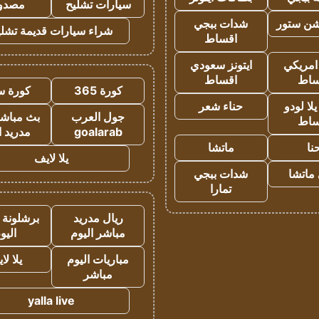
سيارات تشليح
مصدو
شن ستور
شدات ببجي
شراء سيارات قديمة تشلي
اقساط
 امريكي
ايتونز سعودي
ساط
اقساط
كورة 365
كورة س
ا لودو
حناء شعر
جول العرب
بث مباشر
ساط
goalarab
مدريد ا
نا
ماتشا
يلا لايف
ماتشا
شدات ببجي
تمارا
ريال مدريد
برشلونة 
مباشر اليوم
اليو
مباريات اليوم
يلا لا
مباشر
yalla live