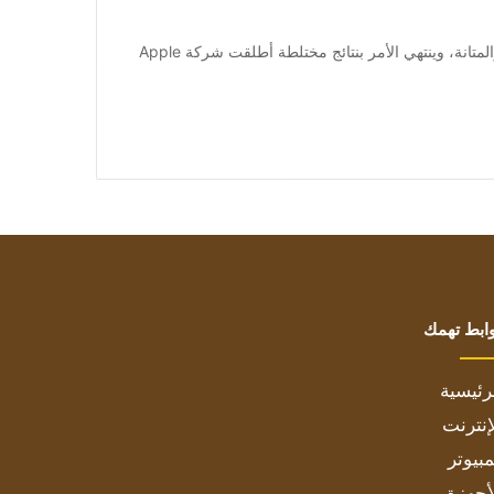
[ad_1] يخضع هاتف Apple iPhone 15 لاختبارات التفكيك والمتانة، وينتهي الأمر بنتائج مختلطة أطلقت شركة Apple
ابط تهمك
رئيسية
إنترنت
بيوتر
أجهزة