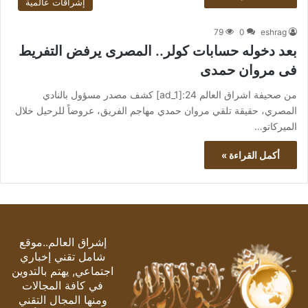
إشراقات عالمية
79
0
eshrag
بعد دخوله حسابات كولر.. المصرى يرفض التفريط
فى مروان حمدى
من صحيفة اشراق العالم 24:[ad_1] كشف مصدر مسؤول بالنادي
المصري، حقيقة تلقي مروان حمدي مهاجم الفريق، عروضاً للرحيل خلال
الميركاتو…
أكمل القراءة »
إشراق العالم..موقع
شامل تقني إخباري
اجتماعي, يهتم بالتدوين
في كافة المجالات
ومنها المجال التقني