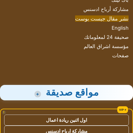
باك لينك
مشاركة أرباح ادسنس
نشر مقال جيست بوست
English
صحيفة 24 لمعلوماتك
مؤسسة اشراق العالم
صفحات
مواقع صديقة
+
!
اول اثنين ريادة اعمال
مشاركة ارباح ادسنس