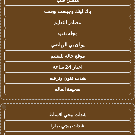
مدسن طب
باك لينك وجيست بوست
مصادر التعليم
مجلة تقنية
يو ان بي الرياضي
موقع حالة للتعليم
اخبار 24 ساعة
هيدب فنون وترفيه
صحيفة العالم
!
شدات ببجي اقساط
شدات ببجي تمارا