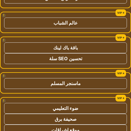
!
عالم الشباب
!
باقة باك لينك
تحسين SEO سلة
!
ماسنجر المسلم
!
ضوء التعليمي
صحيفة برق
موقع اشراقات