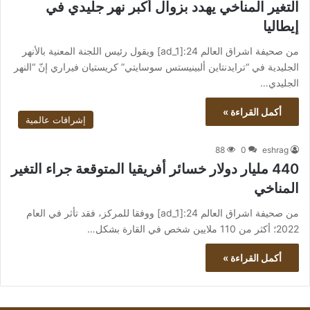
التغير المناخي يهدد بزوال أكبر نهر جليدي في
إيطاليا
من صحيفة اشراق العالم 24:[ad_1] ويقول رئيس اللجنة المعنية بالأنهر
الجليدية في “ترايدنتاين ألبينيستس سوسايتي” كريستيان فيراري إنّ “النهر
الجليدي…
أكمل القراءة »
إشراقات عالمية
88
0
eshrag
440 مليار دولار خسائر أفريقيا المتوقعة جراء التغير
المناخي
من صحيفة اشراق العالم 24:[ad_1] ووفقا للمركز، فقد تأثر في العام
2022؛ أكثر من 110 ملايين شخص في القارة بشكل…
أكمل القراءة »