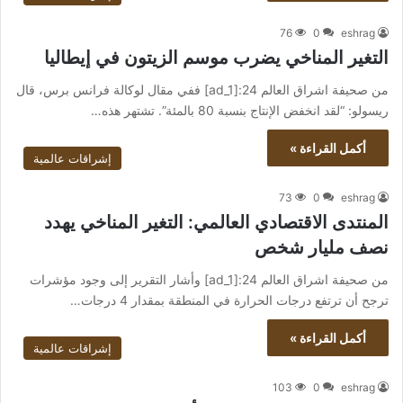
76
0
eshrag
التغير المناخي يضرب موسم الزيتون في إيطاليا
من صحيفة اشراق العالم 24:[ad_1] ففي مقال لوكالة فرانس برس، قال
ريسولو: “لقد انخفض الإنتاج بنسبة 80 بالمئة”. تشتهر هذه…
أكمل القراءة »
إشراقات عالمية
73
0
eshrag
المنتدى الاقتصادي العالمي: التغير المناخي يهدد
نصف مليار شخص
من صحيفة اشراق العالم 24:[ad_1] وأشار التقرير إلى وجود مؤشرات
ترجح أن ترتفع درجات الحرارة في المنطقة بمقدار 4 درجات…
أكمل القراءة »
إشراقات عالمية
103
0
eshrag