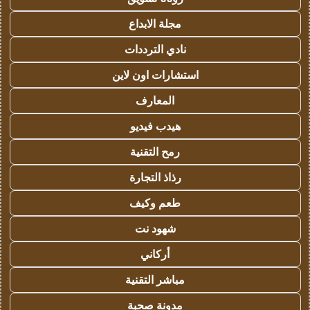
مجلة الابداع
نادي الترددات
استشارات اون لاين
المعارف
هيدب فيديو
رمح التقنية
رذاذ التجارة
طعم وكيف
شهود نت
أركاني
مباشر التقنية
مدونة صحبة