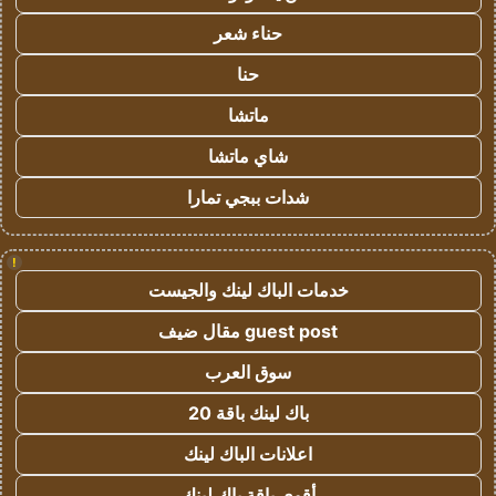
حناء شعر
حنا
ماتشا
شاي ماتشا
شدات ببجي تمارا
!
خدمات الباك لينك والجيست
guest post مقال ضيف
سوق العرب
باك لينك باقة 20
اعلانات الباك لينك
أقوى باقة باك لينك