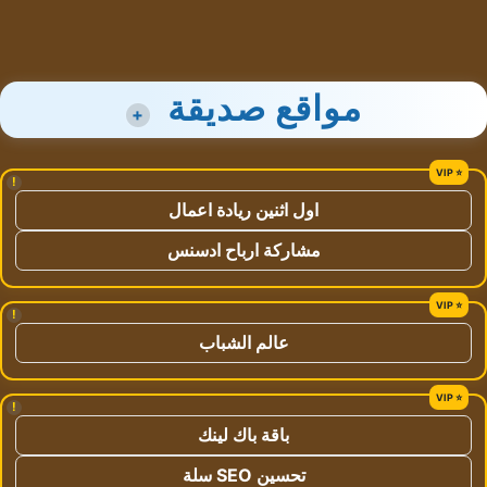
مواقع صديقة
+
!
اول اثنين ريادة اعمال
مشاركة ارباح ادسنس
!
عالم الشباب
!
باقة باك لينك
تحسين SEO سلة