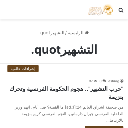
بحث عن
الق
الرئيسية
/
التشهيرquot.
التشهيرquot.
إشراقات عالمية
87
0
eshrag
"حرب التشهير".. هجوم الحكومة الفرنسية وتحرك
بنزيمة
من صحيفة اشراق العالم 24:[ad_1] ما القصة؟ قبل أيام، اتهم وزير
الداخلية الفرنسي جيرال دارمانين، النجم الفرنسي كريم بنزيمة
بالارتباط…