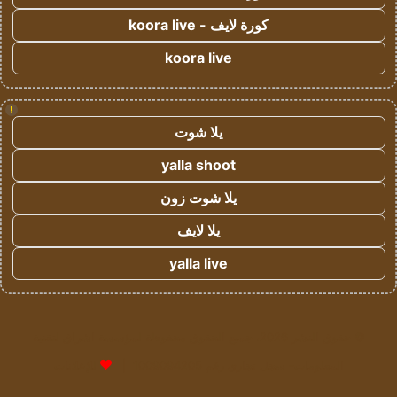
كورة لايف - koora live
koora live
!
يلا شوت
yalla shoot
يلا شوت زون
يلا لايف
yalla live
© حقوق النشر 2026، جميع الحقوق محفوظة لمؤسسة اشراق لتقنية
المعلومات- سجل تجاري رقم 1009094205 |
للإعلانات