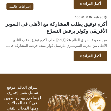
أكمل القراءة »
إشراقات عالمية
100
0
eshrag
أكرم توفيق يطلب المشاركة مع الأهلى فى السوبر
الأفريقى وكولر يرفض التسرّع
من صحيفة اشراق العالم 24:[ad_1] طلب أكرم توفيق لاعب النادى
الأهلى من مدربه السويسري مارسيل كولر منحه فرصة المشاركة فى…
أكمل القراءة »
إشراق العالم..موقع
شامل تقني إخباري
اجتماعي, يهتم بالتدوين
في كافة المجالات
ومنها المجال التقني