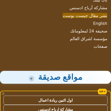
باك لينك
مشاركة أرباح ادسنس
نشر مقال جيست بوست
English
صحيفة 24 لمعلوماتك
مؤسسة اشراق العالم
صفحات
مواقع صديقة
+
!
اول اثنين ريادة اعمال
مشاركة ارباح ادسنس