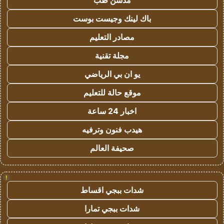
مدسن طب
باك لينك وجيست بوست
مصادر التعليم
مجلة تقنية
يو ان بي الرياضي
موقع حالة للتعليم
اخبار 24 ساعة
هيدب فنون وترفيه
صحيفة العالم
!
شدات ببجي اقساط
شدات ببجي تمارا