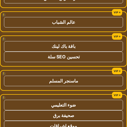
!
عالم الشباب
!
باقة باك لينك
تحسين SEO سلة
!
ماسنجر المسلم
!
ضوء التعليمي
صحيفة برق
موقع اشراقات