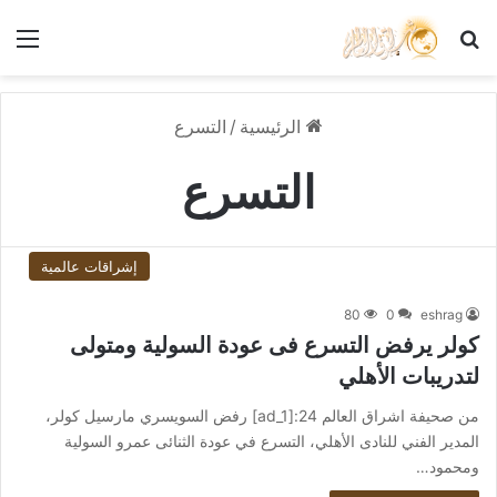
بحث عن
الق
الرئيسية
/
التسرع
التسرع
إشراقات عالمية
80
0
eshrag
كولر يرفض التسرع فى عودة السولية ومتولى
لتدريبات الأهلي
من صحيفة اشراق العالم 24:[ad_1] رفض السويسري مارسيل كولر،
المدير الفني للنادى الأهلي، التسرع في عودة الثنائى عمرو السولية
ومحمود…