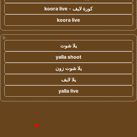
كورة لايف - koora live
koora live
!
يلا شوت
yalla shoot
يلا شوت زون
يلا لايف
yalla live
© حقوق النشر 2026، جميع الحقوق محفوظة لمؤسسة اشراق لتقنية
المعلومات- سجل تجاري رقم 1009094205 |
للإعلانات