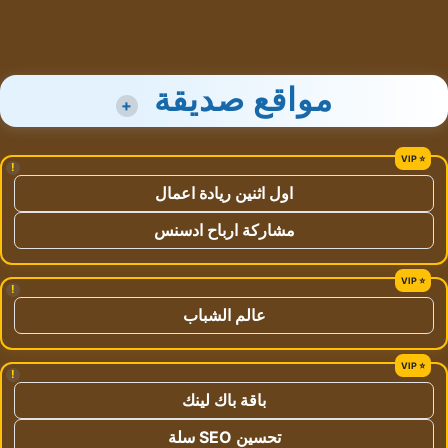
مواقع صديقة
+
!
اول اثنين ريادة اعمال
مشاركة ارباح ادسنس
!
عالم الشباب
!
باقة باك لينك
تحسين SEO سلة