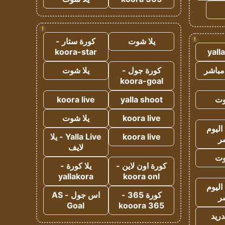
!
!
يلا شوت
كورة ستار -
koora-star
yall
مباشر
كورة جول -
يلا شوت
koora-goal
وت
yalla shoot
koora live
koora live
يلا شوت
اليوم
koora live
Yalla Live - يلا
ر
لايف
وت
كورة اون لاين -
يلا كورة -
yallakora
koora onl
اليوم
كورة 365 -
اس جول - AS
ر
Goal
kooora 365
دريد