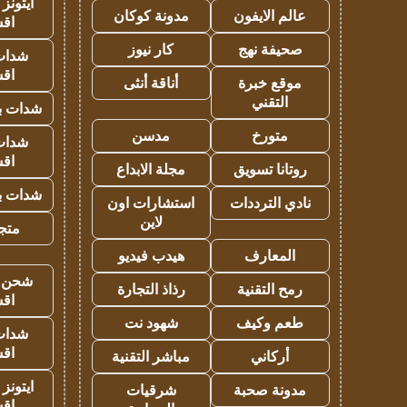
ايتونز
عالم الايفون
مدونة كوكان
اق
صحيفة نهج
كار نيوز
شدات
اق
موقع خبرة
أناقة أنثى
التقني
شدات بب
متورخ
مدسن
شدات
اق
روتانا تسويق
مجلة الابداع
شدات بب
نادي الترددات
استشارات اون
لاين
متجر 
المعارف
هيدب فيديو
شحن يل
رمح التقنية
رذاذ التجارة
اق
طعم وكيف
شهود نت
شدات
اق
أركاني
مباشر التقنية
ايتونز
مدونة صحبة
شرقيات
اق