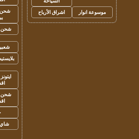
السياحة
شحن 
موسوعة انوار
اشراق الأرباح
بب
شحن يل
شعبية
بلايستي
ايتونز
اق
شحن يل
اق
ح
شاي 