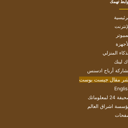
ابط تهمك
رئيسية
إنترنت
بيوتر
أجهزة
ذكاء المنزلي
ك لينك
اركة أرباح ادسنس
شر مقال جيست بوست
Engli
ة 24 لمعلوماتك
سسة اشراق العالم
فحات