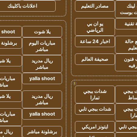
لينك
مصادر التعليم
اعلانات باكلينك
 بوست
تقنية
يو ان بي
الرياضي
يلا شوت
a shoot
 حالة
اخبار 24 ساعة
مباريات اليوم
برشلونة 
عليم
مباشر
 فنون
صحيفة العالم
ريال مدريد
يلا ش
فيه
مباشر
yalla shoot
مباريات 
!
مباش
 ببجي
شدات ببجي
ريال مدريد
يلا ش
ساط
تمارا
مباشر
 ببجي
شدات ببجي تابي
yalla shoot
مباريات 
ارا
مباش
جي تابي
ايتونز امريكي
برشلونة مباشر
ريال م