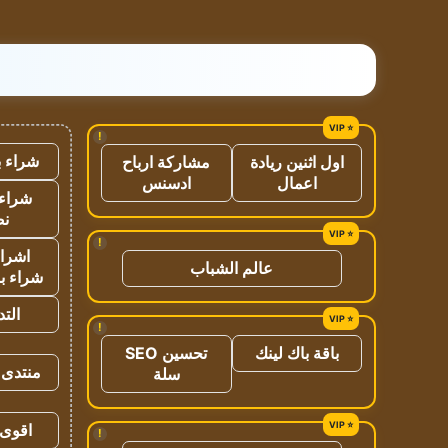
!
شراء ب
اول اثنين ريادة
مشاركة ارباح
اعمال
ادسنس
شراء 
نص
!
اشراق
عالم الشباب
شراء با
الت
!
باقة باك لينك
تحسين SEO
منتدى 
سلة
اقوى 
!