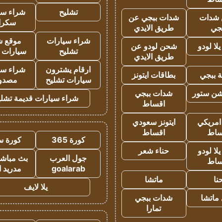
تشليح
شراء سي
شدات
شدات ببجي عن
سكرا
جي
طريق الايدي
شراء سيارات
موقع ش
ا لودو
شحن لودو عن
تشليح
سيارات 
طريق الايدي
ارقام يشترون
شراء سي
 ببجي
بطاقات ايتونز
سيارات تشليح
مصدو
شن ستور
شدات ببجي
شراء سيارات قديمة تشلي
اقساط
 امريكي
ايتونز سعودي
ساط
اقساط
كورة 365
كورة س
ا لودو
حناء شعر
جول العرب
بث مباشر
ساط
goalarab
مدريد ا
نا
ماتشا
يلا لايف
ماتشا
شدات ببجي
تمارا