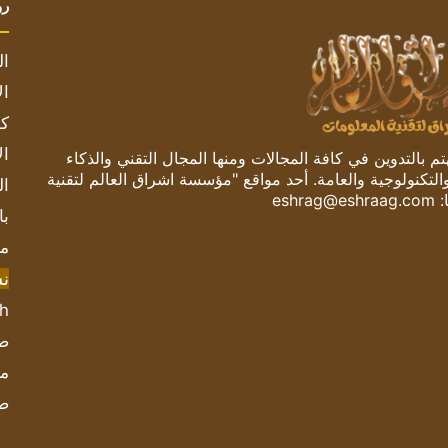
رو
ال
ال
كم
ال
 بالتدوين في كافة المجالات ومنها المجال التقني والذكاء
والتكنولوجية والعامة. أحد مواقع "مؤسسة اشراق العالم لتقنية
ال
:
eshrag@eshraag.com
با
مش
ن
sh
صحيف
مؤ
ص