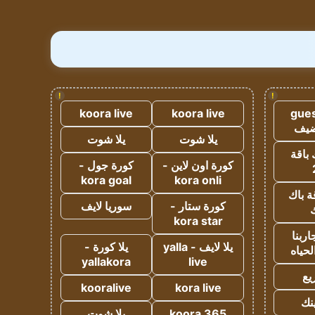
!
!
koora live
koora live
gues
ضيف
يلا شوت
يلا شوت
 باقة
كورة اون لاين -
كورة جول -
kora goal
kora onli
ة باك
كورة ستار -
سوريا لايف
ك
kora star
ربنا
يلا لايف - yalla
يلا كورة -
لحياه
yallakora
live
يع
kooralive
kora live
ينك
koora 365
يلا شوت