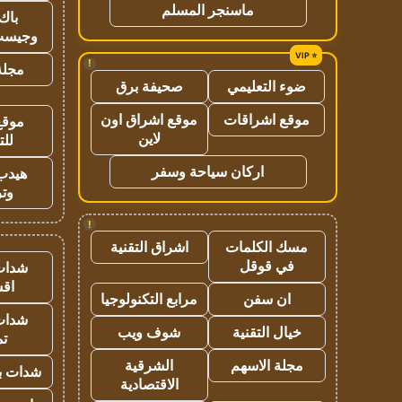
ماسنجر المسلم
باك 
وجيست
!
مجلة 
ضوء التعليمي
صحيفة برق
موقع اشراقات
موقع اشراق اون
موقع
لاين
للت
اركان سياحة وسفر
هيدب
وتر
!
مسك الكلمات
اشراق التقنية
في قوقل
شدات
اق
ان سفن
مرابع التكنولوجيا
شدات
خيال التقنية
شوف ويب
تم
مجلة الاسهم
الشرقية
شدات بب
الاقتصادية