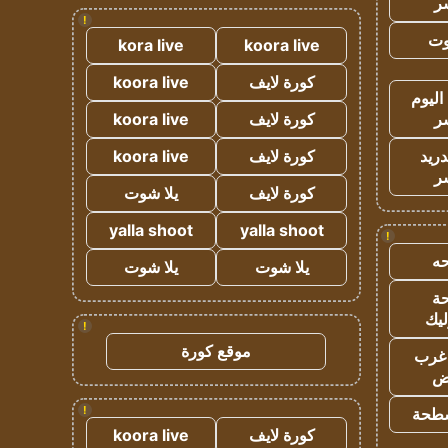
ر
!
وت
kora live
koora live
كورة لايف
koora live
اليوم
ر
كورة لايف
koora live
دريد
كورة لايف
koora live
ر
كورة لايف
يلا شوت
yalla shoot
yalla shoot
!
ه
يلا شوت
يلا شوت
ة
ليك
!
موقع كورة
غرب
اض
!
طحة
كورة لايف
koora live