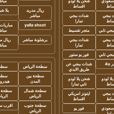
 سعودي
شحن يلا لودو
مباش
ساط
اقساط
ريال مدريد
يلا ش
 ببجي
شدات ببجي
مباشر
ساط
تمارا
yalla shoot
مباريات 
جي تابي
متجر تقسيط
مباش
 ببجي
شدات ببجي
برشلونة مباشر
ريال م
ساط
تمارا
مباش
جي تابي
فور يو ستور
4u
شدات ببجي عن
سطحة الرياض
سطح
طريق الايدي
سطحة بين
سطح
ا لودو
شحن يلا لودو
المدن
هيدرو
ساط
تابي تمارا
سطحة شمال
سطحة 
 ببجي
ايتونز امريكي
الرياض
الري
ساط
اقساط
سطحة جنوب
اقرب س
 سعودي
فور يو
الرياض
ساط