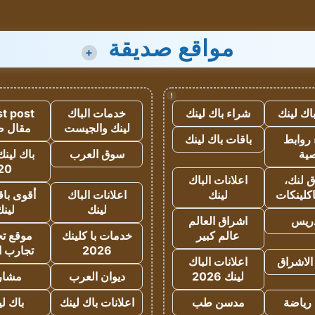
مواقع صديقة
+
!
اك لينك
شراء باك لينك
خدمات الباك
t post
لينك والجيست
مقال 
روابط
باقات باك لينك
ية
سوق العرب
باك لينك
20
 لنك،
اعلانات الباك
كلينكات
لينك
اعلانات الباك
أقوى باق
لينك
لين
دريس
اشراق العالم
عالم كبير
خدمات با كلينك
موقع تجا
2026
تجارب ا
الاشراق
اعلانات الباك
لينك 2026
ديوان العرب
مشار
رياضة
مدسن طب
اعلانات باك لينك
باك ل