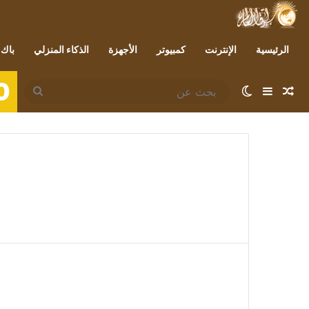
الرئيسية
الإنترنت
كمبيوتر
الأجهزة
الذكاء المنزلي
باك 
0
مقال عشوائي
إضافة عمود جانبي
الوضع المظلم
بحث
عن