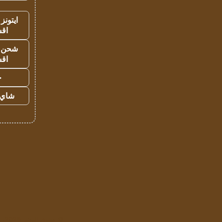
ايتونز
اق
شحن يل
اق
ح
شاي 
© حقوق النشر 2026، جميع الحقوق محفوظة لمؤسسة اشراق لتقنية المعلومات- سجل تجاري رقم 1009094205 |