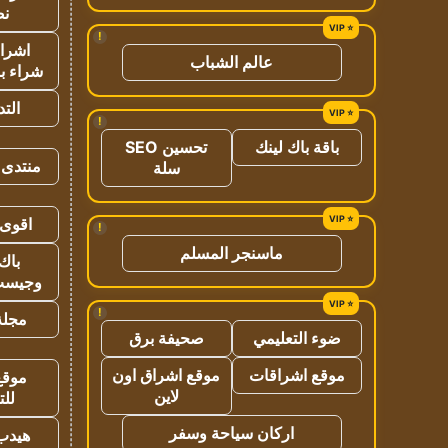
نص
!
اشراق
عالم الشباب
شراء با
الت
!
باقة باك لينك
تحسين SEO
منتدى 
سلة
اقوى 
!
ماسنجر المسلم
باك 
وجيست
!
مجلة 
ضوء التعليمي
صحيفة برق
موقع اشراقات
موقع اشراق اون
موقع
لاين
للت
اركان سياحة وسفر
هيدب