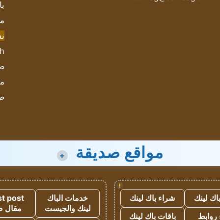
با
مش
ن
sh
صحيف
مؤ
ص
مواقع صديقة
+
!
اك لينك
شراء باك لينك
خدمات الباك
t post
لينك والجيست
مقال 
روابط
باقات باك لينك