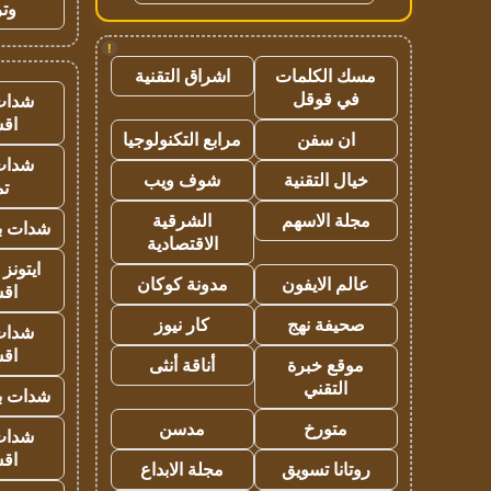
وتر
!
مسك الكلمات
اشراق التقنية
في قوقل
شدات
اق
ان سفن
مرابع التكنولوجيا
شدات
خيال التقنية
شوف ويب
تم
مجلة الاسهم
الشرقية
شدات بب
الاقتصادية
ايتونز
عالم الايفون
مدونة كوكان
اق
صحيفة نهج
كار نيوز
شدات
اق
موقع خبرة
أناقة أنثى
التقني
شدات بب
متورخ
مدسن
شدات
اق
روتانا تسويق
مجلة الابداع