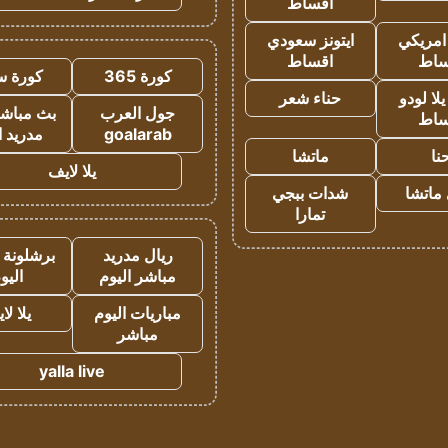
اقساط
 امريكي
ايتونز سعودي
ساط
اقساط
كورة 365
كورة س
ا لودو
حناء شعر
جول العرب
بث مباشر
ساط
goalarab
مدريد ا
نا
ماتشا
يلا لايف
ماتشا
شدات ببجي
تمارا
ريال مدريد
برشلونة 
مباشر اليوم
اليو
مباريات اليوم
يلا لا
مباشر
yalla live