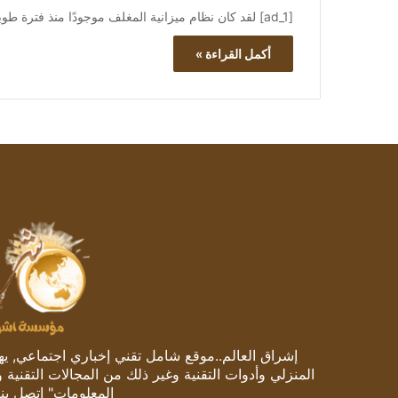
[ad_1] لقد كان نظام ميزانية المغلف موجودًا منذ فترة طويلة، وذلك لسبب وجيه. إنها طريقة بسيطة وسهلة للتحكم في الشؤون…
أكمل القراءة »
إشراق العالم..موقع شامل تقني إخباري اجتماعي, يهتم
المنزلي وأدوات التقنية وغير ذلك من المجالات التقنية 
المعلومات" اتصل بنا