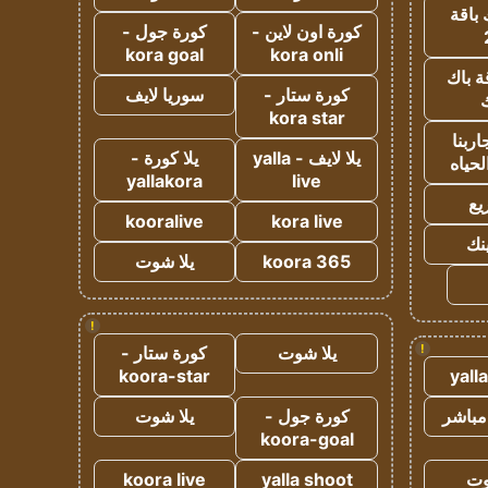
 باقة
كورة اون لاين -
كورة جول -
kora goal
kora onli
ة باك
كورة ستار -
سوريا لايف
ك
kora star
ربنا
يلا لايف - yalla
يلا كورة -
لحياه
yallakora
live
يع
kooralive
kora live
ينك
koora 365
يلا شوت
!
!
يلا شوت
كورة ستار -
koora-star
yall
مباشر
كورة جول -
يلا شوت
koora-goal
وت
yalla shoot
koora live