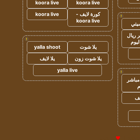
koora live
koora live
كورة لايف -
koora live
!
koora live
يتي
 ريال
!
ليوم
يلا شوت
yalla shoot
يلا شوت زون
يلا لايف
yalla live
!
مباشر
م
يف
للإعلانات