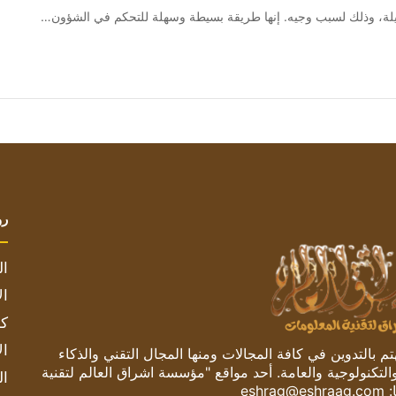
رو
ال
ال
كم
ال
 بالتدوين في كافة المجالات ومنها المجال التقني والذكاء
والتكنولوجية والعامة. أحد مواقع "مؤسسة اشراق العالم لتقنية
ال
:
eshrag@eshraag.com