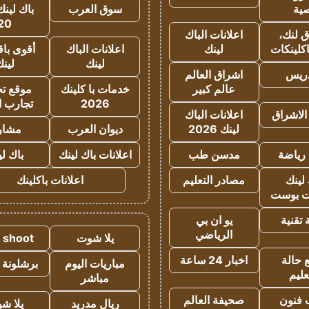
ية
سوق العرب
باك لينك
20
 لنك،
اعلانات الباك
كلينكات
لينك
اعلانات الباك
أقوى باق
لينك
لين
دريس
اشراق العالم
عالم كبير
خدمات با كلينك
موقع تجا
2026
تجارب ا
الاشراق
اعلانات الباك
لينك 2026
ديوان العرب
مشار
رياضة
مدسن طب
اعلانات باك لينك
باك ل
لينك
مصادر التعليم
اعلانات باكلينك
 بوست
تقنية
يو ان بي
الرياضي
يلا شوت
a shoot
 حالة
اخبار 24 ساعة
مباريات اليوم
برشلونة 
عليم
مباشر
 فنون
صحيفة العالم
ريال مدريد
يلا ش