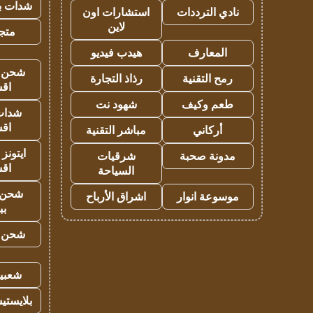
شدات بب
نادي الترددات
استشارات اون
لاين
متجر 
المعارف
هيدب فيديو
شحن يل
رمح التقنية
رذاذ التجارة
اق
طعم وكيف
شهود نت
شدات
اق
أركاني
مباشر التقنية
ايتونز
مدونة صحبة
شرقيات
اق
السياحة
شحن 
موسوعة انوار
اشراق الأرباح
بب
شحن يل
شعبية
بلايستي