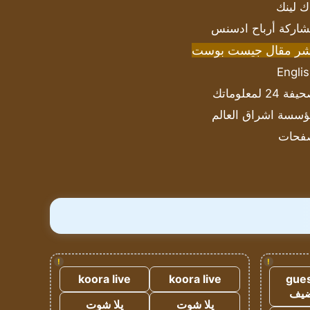
ك لينك
اركة أرباح ادسنس
شر مقال جيست بوست
Engli
ة 24 لمعلوماتك
سسة اشراق العالم
فحات
!
!
koora live
koora live
gues
ضيف
يلا شوت
يلا شوت