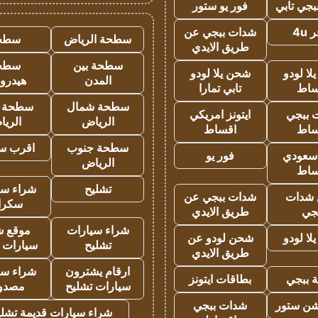
جي تابي
فور يو ستور
4u
شدات ببجي عن
سطحة الرياض
سطح
طريق الايدي
سطحة بين
سطح
ا لودو
شحن يلا لودو
المدن
هيدرو
ساط
تابي تمارا
سطحة شمال
سطحة 
 ببجي
ايتونز امريكي
الرياض
الري
ساط
اقساط
سطحة جنوب
اقرب س
 سعودي
فور يو
الرياض
ساط
تشليح
شراء سي
شدات
شدات ببجي عن
سكرا
جي
طريق الايدي
شراء سيارات
موقع ش
ا لودو
شحن لودو عن
تشليح
سيارات 
طريق الايدي
ارقام يشترون
شراء سي
 ببجي
بطاقات ايتونز
سيارات تشليح
مصدو
شن ستور
شدات ببجي
شراء سيارات قديمة تشلي