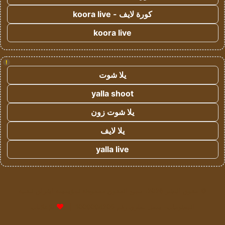
كورة لايف - koora live
koora live
!
يلا شوت
yalla shoot
يلا شوت زون
يلا لايف
yalla live
© حقوق النشر 2026، جميع الحقوق محفوظة لمؤسسة اشراق لتقنية
المعلومات- سجل تجاري رقم 1009094205 |
للإعلانات