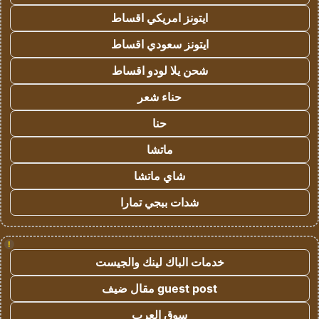
ايتونز امريكي اقساط
ايتونز سعودي اقساط
شحن يلا لودو اقساط
حناء شعر
حنا
ماتشا
شاي ماتشا
شدات ببجي تمارا
!
خدمات الباك لينك والجيست
guest post مقال ضيف
سوق العرب