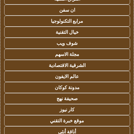
ان سفن
مرابع التكنولوجيا
خيال التقنية
شوف ويب
مجلة الاسهم
الشرقية الاقتصادية
عالم الايفون
مدونة كوكان
صحيفة نهج
كار نيوز
موقع خبرة التقني
أناقة أنثى