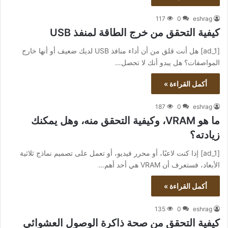
117
0
eshrag
كيفية التحقق من خرج الطاقة لمنفذ USB
[ad_1] هل أنت قلق من أن أداء منافذ USB لديك ضعيف أو أنها خارج
المواصفات؟ هل يبدو أنك لا تحصل…
أكمل القراءة »
187
0
eshrag
ما هو VRAM، وكيفية التحقق منه، وهل يمكنك
زيادته؟
[ad_1] إذا كنت لاعبًا، أو محرر فيديو، أو تعمل على تصميم نماذج ثلاثية
الأبعاد، فستعرف أن VRAM هي أحد أهم…
أكمل القراءة »
135
0
eshrag
كيفية التحقق من صحة ذاكرة الوصول العشوائي