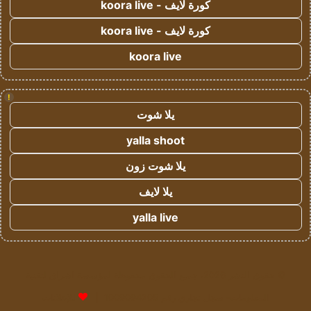
كورة لايف - koora live
كورة لايف - koora live
koora live
!
يلا شوت
yalla shoot
يلا شوت زون
يلا لايف
yalla live
© حقوق النشر 2026، جميع الحقوق محفوظة لمؤسسة اشراق لتقنية
المعلومات- سجل تجاري رقم 1009094205 |
للإعلانات