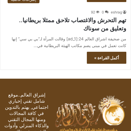
92
0
eshrag
تهم التحرش والاغتصاب تلاحق ممثلا بريطانيا..
وتعليق من سوناك
من صحيفة اشراق العالم 24:[ad_1] وقالت المرأة لـ”بي بي سي” إنها
كانت تعمل في مبنى يضم مكاتب الهيئة البريطانية في…
أكمل القراءة »
إشراق العالم..موقع
شامل تقني إخباري
اجتماعي, يهتم بالتدوين
في كافة المجالات
ومنها المجال التقني
والذكاء المنزلي وأدوات