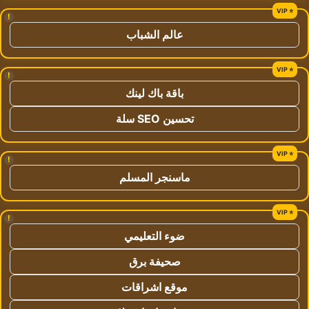
!
عالم الشباب
!
باقة باك لينك
تحسين SEO سلة
!
ماسنجر المسلم
!
ضوء التعليمي
صحيفة برق
موقع اشراقات