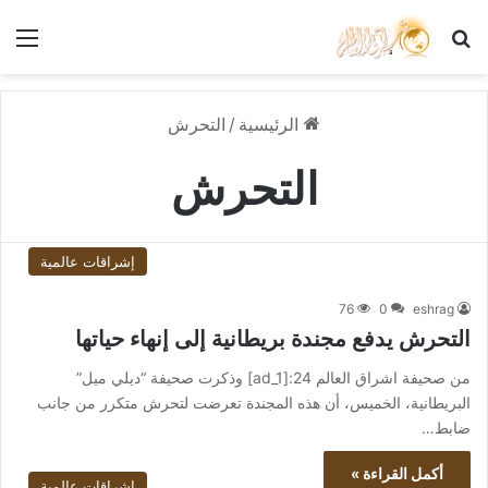
بحث عن
الق
الرئيسية
/
التحرش
التحرش
إشراقات عالمية
76
0
eshrag
التحرش يدفع مجندة بريطانية إلى إنهاء حياتها
من صحيفة اشراق العالم 24:[ad_1] وذكرت صحيفة “ديلي ميل”
البريطانية، الخميس، أن هذه المجندة تعرضت لتحرش متكرر من جانب
ضابط…
أكمل القراءة »
إشراقات عالمية