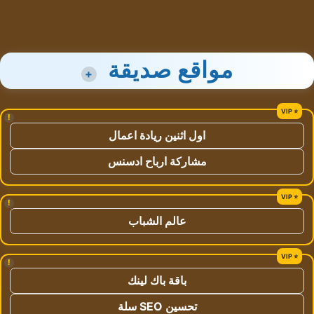
مواقع صديقة
+
!
اول اثنين ريادة اعمال
مشاركة ارباح ادسنس
!
عالم الشباب
!
باقة باك لينك
تحسين SEO سلة