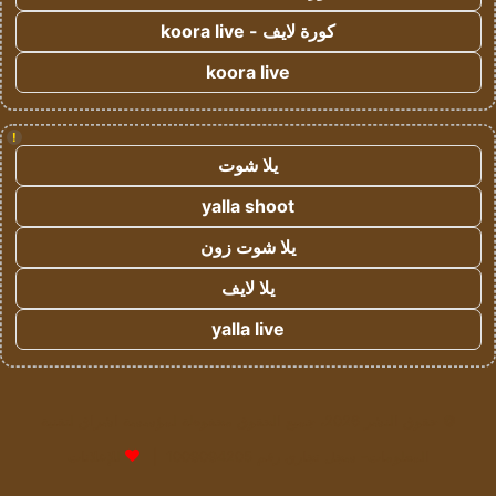
كورة لايف - koora live
koora live
!
يلا شوت
yalla shoot
يلا شوت زون
يلا لايف
yalla live
© حقوق النشر 2026، جميع الحقوق محفوظة لمؤسسة اشراق لتقنية
المعلومات- سجل تجاري رقم 1009094205 |
للإعلانات