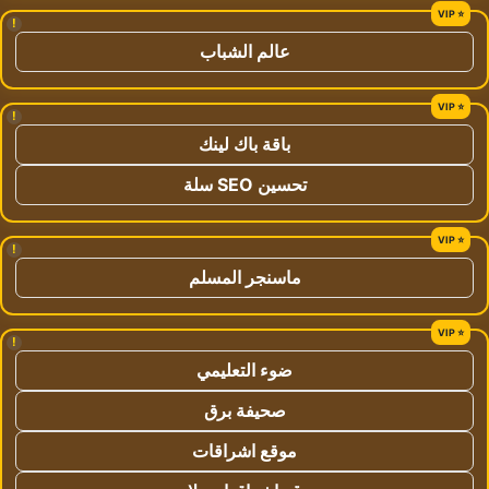
!
عالم الشباب
!
باقة باك لينك
تحسين SEO سلة
!
ماسنجر المسلم
!
ضوء التعليمي
صحيفة برق
موقع اشراقات