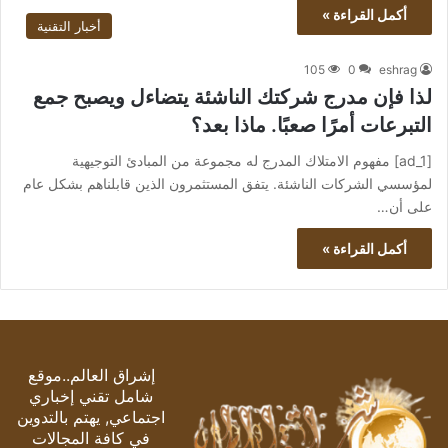
أكمل القراءة »
أخبار التقنية
105
0
eshrag
لذا فإن مدرج شركتك الناشئة يتضاءل ويصبح جمع
التبرعات أمرًا صعبًا. ماذا بعد؟
[ad_1] مفهوم الامتلاك المدرج له مجموعة من المبادئ التوجيهية
لمؤسسي الشركات الناشئة. يتفق المستثمرون الذين قابلناهم بشكل عام
على أن…
أكمل القراءة »
إشراق العالم..موقع
شامل تقني إخباري
اجتماعي, يهتم بالتدوين
في كافة المجالات