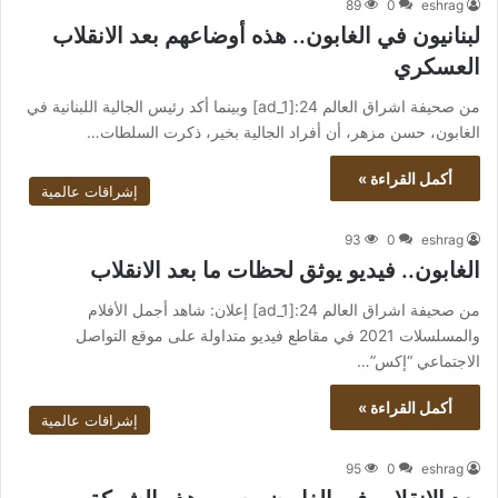
89
0
eshrag
لبنانيون في الغابون.. هذه أوضاعهم بعد الانقلاب
العسكري
من صحيفة اشراق العالم 24:[ad_1] وبينما أكد رئيس الجالية اللبنانية في
الغابون، حسن مزهر، أن أفراد الجالية بخير، ذكرت السلطات…
أكمل القراءة »
إشراقات عالمية
93
0
eshrag
الغابون.. فيديو يوثق لحظات ما بعد الانقلاب
من صحيفة اشراق العالم 24:[ad_1] إعلان: شاهد أجمل الأفلام
والمسلسلات 2021 في مقاطع فيديو متداولة على موقع التواصل
الاجتماعي “إكس”…
أكمل القراءة »
إشراقات عالمية
95
0
eshrag