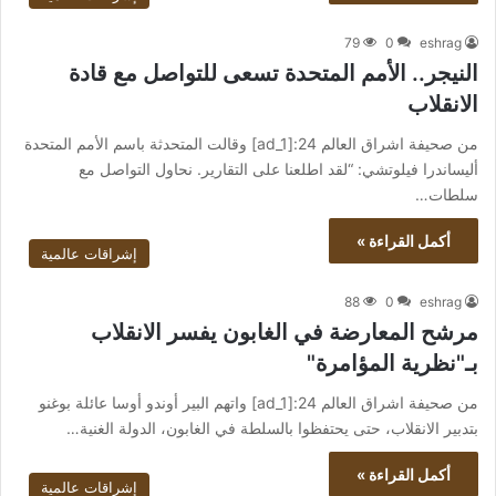
79
0
eshrag
النيجر.. الأمم المتحدة تسعى للتواصل مع قادة
الانقلاب
من صحيفة اشراق العالم 24:[ad_1] وقالت المتحدثة باسم الأمم المتحدة
أليساندرا فيلوتشي: “لقد اطلعنا على التقارير. نحاول التواصل مع
سلطات…
أكمل القراءة »
إشراقات عالمية
88
0
eshrag
مرشح المعارضة في الغابون يفسر الانقلاب
بـ"نظرية المؤامرة"
من صحيفة اشراق العالم 24:[ad_1] واتهم البير أوندو أوسا عائلة بوغنو
بتدبير الانقلاب، حتى يحتفظوا بالسلطة في الغابون، الدولة الغنية…
أكمل القراءة »
إشراقات عالمية