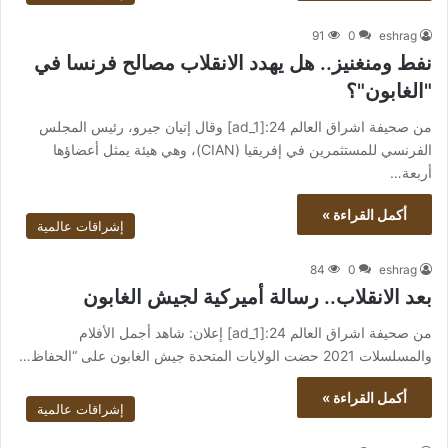
91
0
eshrag
نفط ومنغنيز.. هل يهدد الانقلاب مصالح فرنسا في
"الغابون"؟
من صحيفة اشراق العالم 24:[ad_1] وقال إتيان جيرو، رئيس المجلس
الفرنسي للمستثمرين في إفريقيا (CIAN)، وهي هيئة يمثل أعضاؤها
أربعة…
أكمل القراءة »
إشراقات عالمية
84
0
eshrag
بعد الانقلاب.. رسالة أميركية لجيش الغابون
من صحيفة اشراق العالم 24:[ad_1] إعلان: شاهد أجمل الأفلام
والمسلسلات 2021 حضت الولايات المتحدة جيش الغابون على “الحفاظ…
أكمل القراءة »
إشراقات عالمية