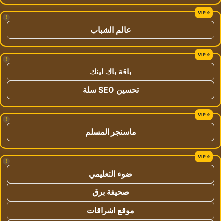
!
عالم الشباب
!
باقة باك لينك
تحسين SEO سلة
!
ماسنجر المسلم
!
ضوء التعليمي
صحيفة برق
موقع اشراقات