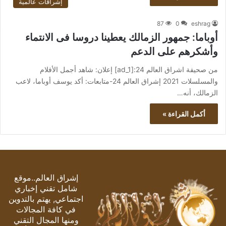
إشراقات عالمية
87
0
eshrag
أوباما: جمهور الزمالك يعطينا دروسا فى الانتماء
وأشكرهم على الدعم
من صحيفة اشراق العالم 24:[ad_1] إعلان: شاهد أجمل الأفلام
والمسلسلات 2021 إشراق العالم 24-متابعات: أكد يوسف أوباما، لاعب
الزمالك، أنه…
أكمل القراءة »
إشراق العالم..موقع
شامل تقني إخباري
اجتماعي, يهتم بالتدوين
في كافة المجالات
ومنها المجال التقني