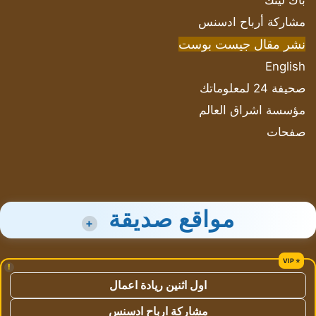
باك لينك
مشاركة أرباح ادسنس
نشر مقال جيست بوست
English
صحيفة 24 لمعلوماتك
مؤسسة اشراق العالم
صفحات
مواقع صديقة
+
!
اول اثنين ريادة اعمال
مشاركة ارباح ادسنس