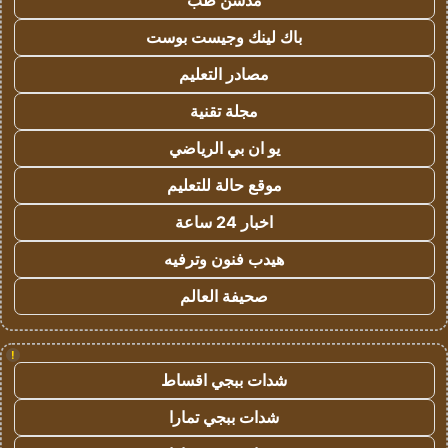
مدسن طب
باك لينك وجيست بوست
مصادر التعليم
مجلة تقنية
يو ان بي الرياضي
موقع حالة للتعليم
اخبار 24 ساعة
هيدب فنون وترفيه
صحيفة العالم
!
شدات ببجي اقساط
شدات ببجي تمارا