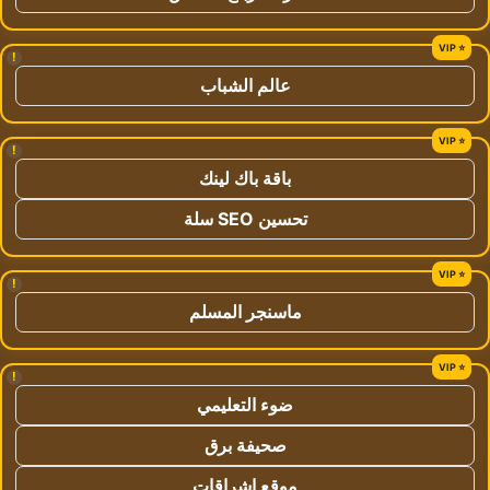
!
عالم الشباب
!
باقة باك لينك
تحسين SEO سلة
!
ماسنجر المسلم
!
ضوء التعليمي
صحيفة برق
موقع اشراقات