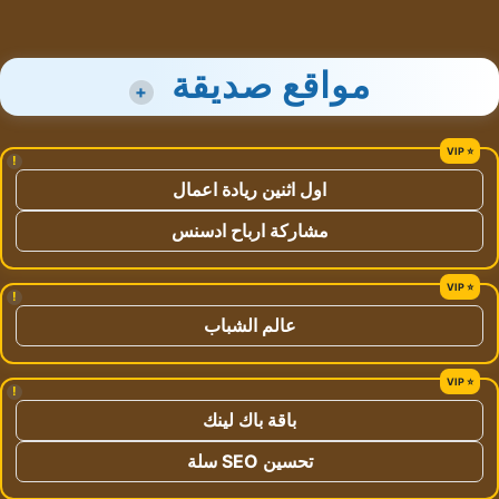
مواقع صديقة
+
!
اول اثنين ريادة اعمال
مشاركة ارباح ادسنس
!
عالم الشباب
!
باقة باك لينك
تحسين SEO سلة