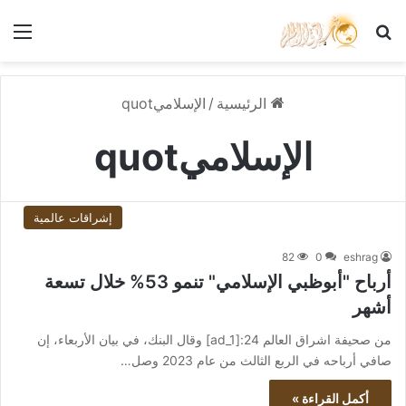
بحث عن
الق
الرئيسية
/
الإسلاميquot
الإسلاميquot
إشراقات عالمية
82
0
eshrag
أرباح "أبوظبي الإسلامي" تنمو 53% خلال تسعة
أشهر
من صحيفة اشراق العالم 24:[ad_1] وقال البنك، في بيان الأربعاء، إن
صافي أرباحه في الربع الثالث من عام 2023 وصل…
أكمل القراءة »