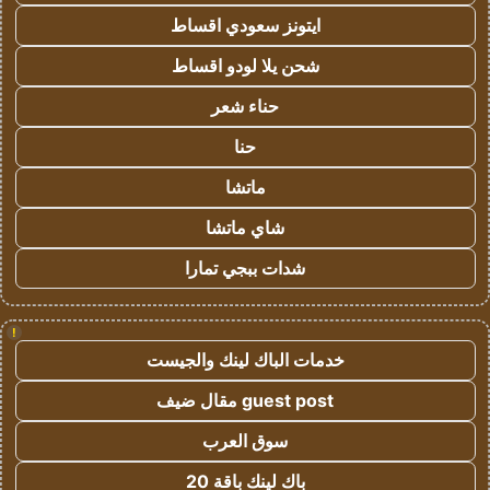
ايتونز سعودي اقساط
شحن يلا لودو اقساط
حناء شعر
حنا
ماتشا
شاي ماتشا
شدات ببجي تمارا
!
خدمات الباك لينك والجيست
guest post مقال ضيف
سوق العرب
باك لينك باقة 20