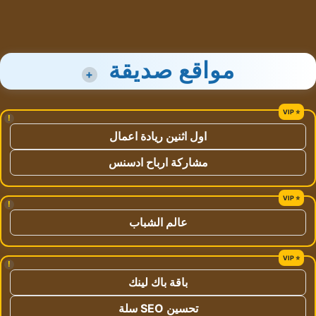
مواقع صديقة
+
!
اول اثنين ريادة اعمال
مشاركة ارباح ادسنس
!
عالم الشباب
!
باقة باك لينك
تحسين SEO سلة