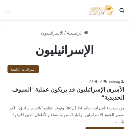
بحث عن
الق
الرئيسية
/
الإسرائيليون
الإسرائيليون
إشراقات عالمية
93
0
eshrag
الأسرى الإسرائيليون قد يربكون عملية "السيوف
الحديدية"
من صحيفة اشراق العالم 24:[ad_1] وتوعد نتنياهو “بانتقام ساحق”، لكن
مصير الجنود الإسرائيليين وكبار السن والنساء والأطفال الذين اقتيدوا
إلى…