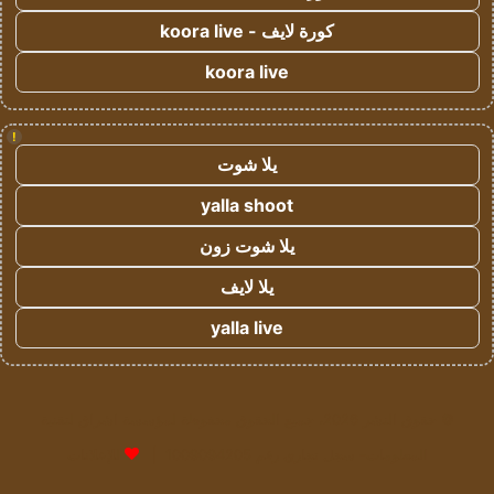
كورة لايف - koora live
koora live
!
يلا شوت
yalla shoot
يلا شوت زون
يلا لايف
yalla live
© حقوق النشر 2026، جميع الحقوق محفوظة لمؤسسة اشراق لتقنية
المعلومات- سجل تجاري رقم 1009094205 |
للإعلانات