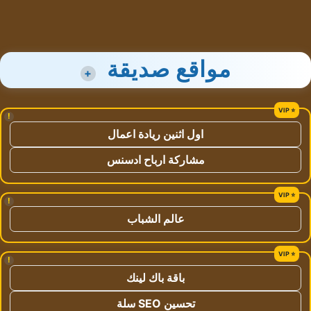
مواقع صديقة
+
!
اول اثنين ريادة اعمال
مشاركة ارباح ادسنس
!
عالم الشباب
!
باقة باك لينك
تحسين SEO سلة