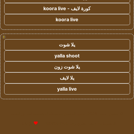
كورة لايف - koora live
koora live
!
يلا شوت
yalla shoot
يلا شوت زون
يلا لايف
yalla live
© حقوق النشر 2026، جميع الحقوق محفوظة لمؤسسة اشراق لتقنية
المعلومات- سجل تجاري رقم 1009094205 |
للإعلانات