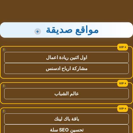
مواقع صديقة
+
!
اول اثنين ريادة اعمال
مشاركة ارباح ادسنس
!
عالم الشباب
!
باقة باك لينك
تحسين SEO سلة