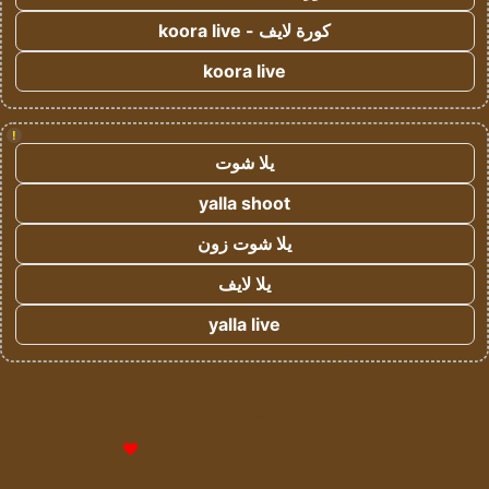
كورة لايف - koora live
koora live
!
يلا شوت
yalla shoot
يلا شوت زون
يلا لايف
yalla live
© حقوق النشر 2026، جميع الحقوق محفوظة لمؤسسة اشراق لتقنية
المعلومات- سجل تجاري رقم 1009094205 |
للإعلانات