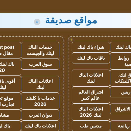
مواقع صديقة
+
!
اك لينك
شراء باك لينك
خدمات الباك
t post
لينك والجيست
مقال 
روابط
باقات باك لينك
ية
سوق العرب
باك لينك
20
 لنك،
اعلانات الباك
كلينكات
لينك
اعلانات الباك
أقوى باق
لينك
لين
دريس
اشراق العالم
عالم كبير
خدمات با كلينك
موقع تجا
2026
تجارب ا
الاشراق
اعلانات الباك
لينك 2026
ديوان العرب
مشار
رياضة
مدسن طب
اعلانات باك لينك
باك ل