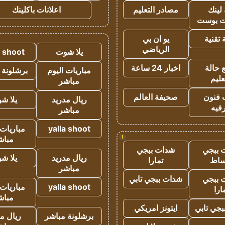
لينك
مصادر التعليم
اعلانات باكلينك
 بوست
تقنية
يو ان بي
الرياضي
يلا شوت
a shoot
 حالة
اخبار 24 ساعة
مباريات اليوم
برشلونة 
عليم
مباشر
 فنون
صحيفة العالم
ريال مدريد
يلا ش
فيه
مباشر
yalla shoot
مباريات 
!
مباش
 ببجي
شدات ببجي
ريال مدريد
يلا ش
ساط
تمارا
مباشر
 ببجي
شدات ببجي تابي
yalla shoot
مباريات 
ارا
مباش
جي تابي
ايتونز امريكي
برشلونة مباشر
ريال م