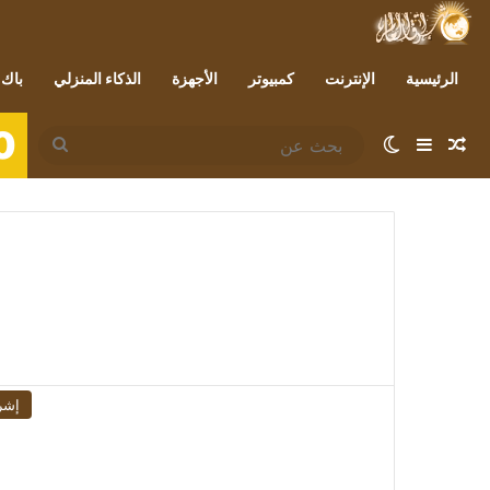
الرئيسية
الإنترنت
كمبيوتر
الأجهزة
الذكاء المنزلي
باك 
0
مقال عشوائي
إضافة عمود جانبي
الوضع المظلم
بحث
عن
إشر