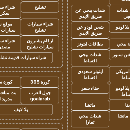
تشليح
شراء سي
شدات
شدات ببجي عن
سكرا
جي
طريق الايدي
شراء سيارات
موقع ش
ا لودو
شحن لودو عن
تشليح
سيارات 
طريق الايدي
ارقام يشترون
شراء سي
 ببجي
بطاقات ايتونز
سيارات تشليح
مصدو
شن ستور
شدات ببجي
شراء سيارات قديمة تشلي
اقساط
 امريكي
ايتونز سعودي
ساط
اقساط
كورة 365
كورة س
ا لودو
حناء شعر
جول العرب
بث مباشر
ساط
goalarab
مدريد ا
نا
ماتشا
يلا لايف
ماتشا
شدات ببجي
تمارا