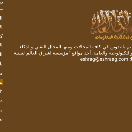
رو
ال
ال
كم
ال
 بالتدوين في كافة المجالات ومنها المجال التقني والذكاء
والتكنولوجية والعامة. أحد مواقع "مؤسسة اشراق العالم لتقنية
ال
:
eshrag@eshraag.com
با
مش
ن
sh
صحيف
مؤ
ص