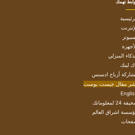
ابط تهمك
رئيسية
إنترنت
بيوتر
أجهزة
ذكاء المنزلي
ك لينك
اركة أرباح ادسنس
شر مقال جيست بوست
Engli
ة 24 لمعلوماتك
سسة اشراق العالم
فحات