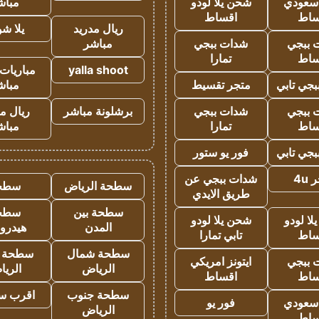
 سعودي
شحن يلا لودو
مباش
ساط
اقساط
ريال مدريد
يلا ش
 ببجي
شدات ببجي
مباشر
ساط
تمارا
yalla shoot
مباريات 
جي تابي
متجر تقسيط
مباش
 ببجي
شدات ببجي
برشلونة مباشر
ريال م
ساط
تمارا
مباش
جي تابي
فور يو ستور
4u
شدات ببجي عن
سطحة الرياض
سطح
طريق الايدي
سطحة بين
سطح
ا لودو
شحن يلا لودو
المدن
هيدرو
ساط
تابي تمارا
سطحة شمال
سطحة 
 ببجي
ايتونز امريكي
الرياض
الري
ساط
اقساط
سطحة جنوب
اقرب س
 سعودي
فور يو
الرياض
ساط