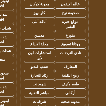
ايتونز
عالم الايفون
مدونة كوكان
اق
صحيفة نهج
كار نيوز
شدات
اق
موقع خبرة
أناقة أنثى
التقني
شدات بب
متورخ
مدسن
شدات
اق
روتانا تسويق
مجلة الابداع
شدات بب
نادي الترددات
استشارات اون
لاين
متجر 
المعارف
هيدب فيديو
شحن يل
رمح التقنية
رذاذ التجارة
اق
طعم وكيف
شهود نت
شدات
اق
أركاني
مباشر التقنية
ايتونز
مدونة صحبة
شرقيات
اق