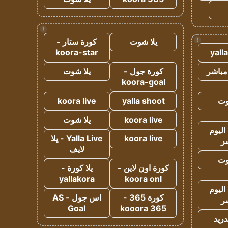
!
!
يلا شوت
كورة ستار -
koora-star
yall
مباشر
كورة جول -
يلا شوت
koora-goal
وت
yalla shoot
koora live
koora live
يلا شوت
اليوم
koora live
Yalla Live - يلا
ر
لايف
وت
كورة اون لاين -
يلا كورة -
yallakora
koora onl
اليوم
كورة 365 -
اس جول - AS
ر
Goal
kooora 365
دريد