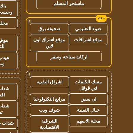
ماسنجر المسلم
باك 
وجيست
!
مجلة 
ضوء التعليمي
صحيفة برق
موقع اشراقات
موقع اشراق اون
موقع
لاين
للت
اركان سياحة وسفر
هيدب
وتر
!
مسك الكلمات
اشراق التقنية
في قوقل
شدات
اق
ان سفن
مرابع التكنولوجيا
شدات
خيال التقنية
شوف ويب
تم
مجلة الاسهم
الشرقية
شدات بب
الاقتصادية