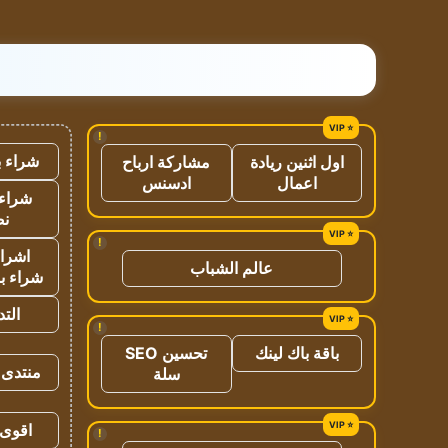
!
شراء ب
اول اثنين ريادة
مشاركة ارباح
اعمال
ادسنس
شراء 
نص
!
اشراق
عالم الشباب
شراء با
الت
!
باقة باك لينك
تحسين SEO
منتدى 
سلة
اقوى 
!