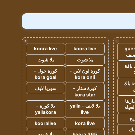
!
!
koora live
koora live
gues
ضيف
يلا شوت
يلا شوت
 باقة
كورة اون لاين -
كورة جول -
kora goal
kora onli
ة باك
كورة ستار -
سوريا لايف
ك
kora star
ربنا
يلا لايف - yalla
يلا كورة -
لحياه
yallakora
live
يع
kooralive
kora live
ينك
koora 365
يلا شوت