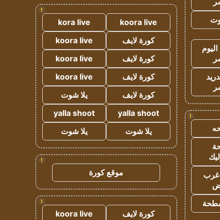
ر
!
وت
kora live
koora live
كورة لايف
koora live
اليوم
ر
كورة لايف
koora live
دريد
كورة لايف
koora live
ر
كورة لايف
يلا شوت
yalla shoot
yalla shoot
!
ه
يلا شوت
يلا شوت
ة
ليك
!
موقع كورة
غرب
اض
!
طحة
كورة لايف
koora live