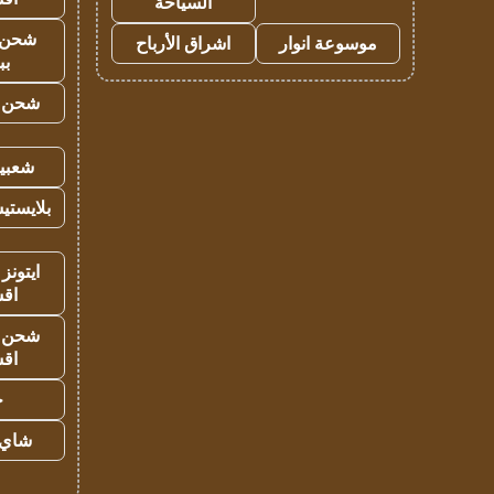
السياحة
شحن 
موسوعة انوار
اشراق الأرباح
بب
شحن يل
شعبية
بلايستي
ايتونز
اق
شحن يل
اق
ح
شاي 