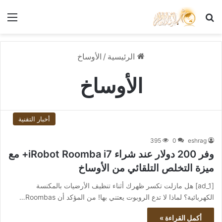
بحث عن
الق
الرئيسية
/
الأوساخ
الأوساخ
أخبار التقنية
395
0
eshrag
وفر 200 دولار عند شراء iRobot Roomba i7+ مع
ميزة التخلص التلقائي من الأوساخ
[ad_1] هل مازلت تكسر ظهرك أثناء تنظيف الأرضيات بالمكنسة
الكهربائية؟ لماذا لا تدع الروبوت يعتني بها! من المؤكد أن Roombas…
أكمل القراءة »