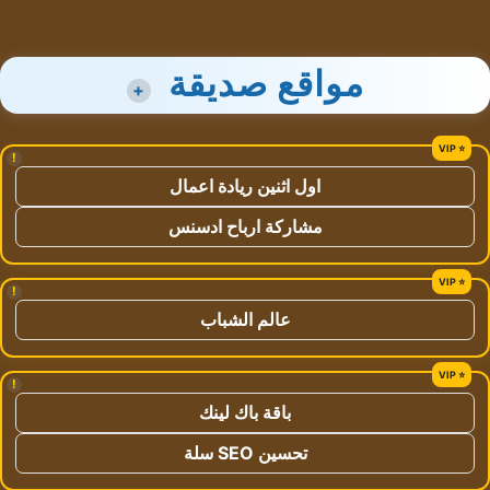
مواقع صديقة
+
!
اول اثنين ريادة اعمال
مشاركة ارباح ادسنس
!
عالم الشباب
!
باقة باك لينك
تحسين SEO سلة