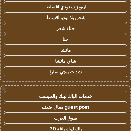
ايتونز سعودي اقساط
شحن يلا لودو اقساط
حناء شعر
حنا
ماتشا
شاي ماتشا
شدات ببجي تمارا
!
خدمات الباك لينك والجيست
guest post مقال ضيف
سوق العرب
باك لينك باقة 20