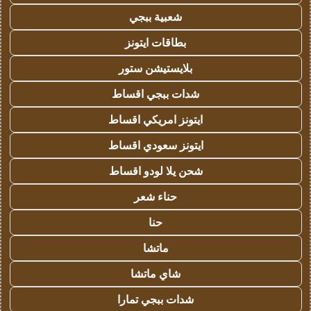
شعبية ببجي
بطاقات ايتونز
بلايستيشن ستور
شدات ببجي اقساط
ايتونز امريكي اقساط
ايتونز سعودي اقساط
شحن يلا لودو اقساط
حناء شعر
حنا
ماتشا
شاي ماتشا
شدات ببجي تمارا