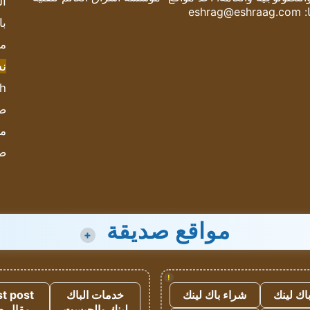
ال
:
eshrag@eshraag.com
با
مش
ن
sh
صحيف
مؤ
ص
مواقع صديقة
+
!
اك لينك
شراء باك لينك
خدمات الباك
t post
لينك والجيست
مقال 