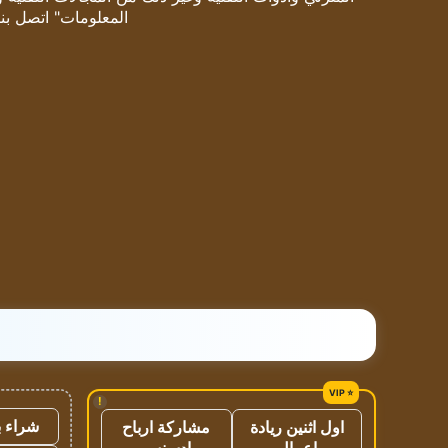
المعلومات" اتصل بنا
!
شراء ب
اول اثنين ريادة
مشاركة ارباح
اعمال
ادسنس