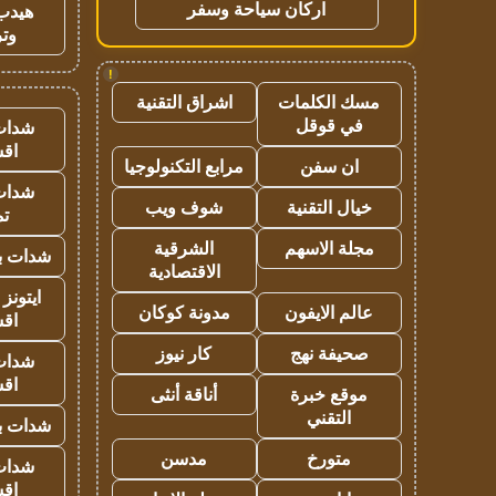
اركان سياحة وسفر
هيدب
وتر
!
مسك الكلمات
اشراق التقنية
في قوقل
شدات
اق
ان سفن
مرابع التكنولوجيا
شدات
خيال التقنية
شوف ويب
تم
مجلة الاسهم
الشرقية
شدات بب
الاقتصادية
ايتونز
عالم الايفون
مدونة كوكان
اق
صحيفة نهج
كار نيوز
شدات
اق
موقع خبرة
أناقة أنثى
التقني
شدات بب
متورخ
مدسن
شدات
اق