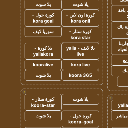
يلا شوت
يلا شوت
 باقة
كورة اون لاين -
كورة جول -
kora goal
kora onli
ة باك
كورة ستار -
سوريا لايف
ك
kora star
ربنا
يلا لايف - yalla
يلا كورة -
لحياه
yallakora
live
يع
kooralive
kora live
ينك
koora 365
يلا شوت
!
!
يلا شوت
كورة ستار -
koora-star
yall
مباشر
كورة جول -
يلا شوت
koora-goal