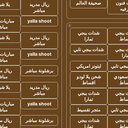
 فنون
صحيفة العالم
ريال مدريد
يلا ش
فيه
مباشر
yalla shoot
مباريات 
!
مباش
 ببجي
شدات ببجي
ريال مدريد
يلا ش
ساط
تمارا
مباشر
 ببجي
شدات ببجي تابي
yalla shoot
مباريات 
ارا
مباش
جي تابي
ايتونز امريكي
برشلونة مباشر
ريال م
 سعودي
شحن يلا لودو
مباش
ساط
اقساط
ريال مدريد
يلا ش
 ببجي
شدات ببجي
مباشر
ساط
تمارا
yalla shoot
مباريات 
جي تابي
متجر تقسيط
مباش
 ببجي
شدات ببجي
برشلونة مباشر
ريال م
ساط
تمارا
مباش