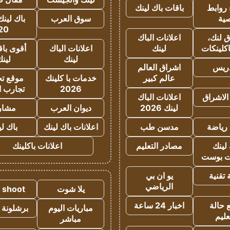
روابط
باقات باك لينك
ية
سوق العرب
باك لينك
20
 لنك،
اعلانات الباك
كلينكات
لينك
اعلانات الباك
أقوى باق
لينك
لين
دريس
اشراق العالم
عالم كبير
خدمات با كلينك
موقع تجا
2026
تجارب ا
الاشراق
اعلانات الباك
لينك 2026
ديوان العرب
مشار
رياضة
مدسن طب
اعلانات باك لينك
باك ل
لينك
مصادر التعليم
اعلانات باكلينك
 بوست
تقنية
يو ان بي
الرياضي
يلا شوت
a shoot
 حالة
اخبار 24 ساعة
مباريات اليوم
برشلونة 
عليم
مباشر