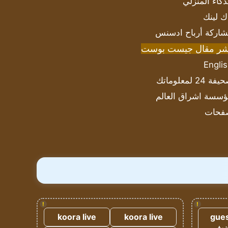
ذكاء المنزلي
ك لينك
اركة أرباح ادسنس
شر مقال جيست بوست
Engli
ة 24 لمعلوماتك
سسة اشراق العالم
فحات
!
!
koora live
koora live
gues
ضيف