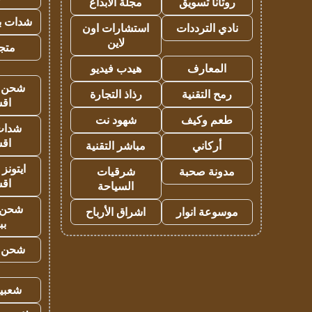
روتانا تسويق
مجلة الابداع
شدات بب
نادي الترددات
استشارات اون
لاين
متجر 
المعارف
هيدب فيديو
شحن يل
رمح التقنية
رذاذ التجارة
اق
طعم وكيف
شهود نت
شدات
اق
أركاني
مباشر التقنية
ايتونز
مدونة صحبة
شرقيات
اق
السياحة
شحن 
موسوعة انوار
اشراق الأرباح
بب
شحن يل
شعبية