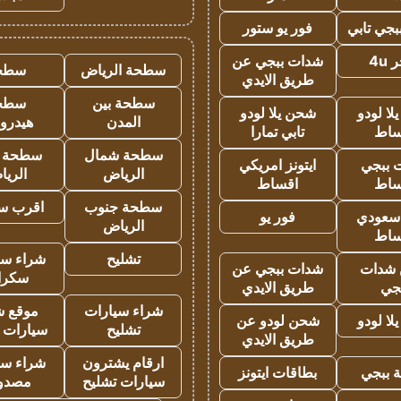
جي تابي
فور يو ستور
4u
شدات ببجي عن
سطحة الرياض
سطح
طريق الايدي
سطحة بين
سطح
ا لودو
شحن يلا لودو
المدن
هيدرو
ساط
تابي تمارا
سطحة شمال
سطحة 
 ببجي
ايتونز امريكي
الرياض
الري
ساط
اقساط
سطحة جنوب
اقرب س
 سعودي
فور يو
الرياض
ساط
تشليح
شراء سي
شدات
شدات ببجي عن
سكرا
جي
طريق الايدي
شراء سيارات
موقع ش
ا لودو
شحن لودو عن
تشليح
سيارات 
طريق الايدي
ارقام يشترون
شراء سي
 ببجي
بطاقات ايتونز
سيارات تشليح
مصدو