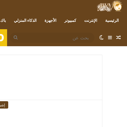
الرئيسية
الإنترنت
كمبيوتر
الأجهزة
الذكاء المنزلي
باك 
0
مقال عشوائي
إضافة عمود جانبي
الوضع المظلم
بحث
عن
إشر