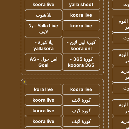
وت
yalla shoot
koora live
koora live
يلا شوت
اليوم
koora live
Yalla Live - يلا
ر
لايف
وت
كورة اون لاين -
يلا كورة -
yallakora
koora onl
اليوم
كورة 365 -
اس جول - AS
ر
Goal
kooora 365
دريد
ر
!
وت
kora live
koora live
كورة لايف
koora live
اليوم
ر
كورة لايف
koora live
دريد
كورة لايف
koora live
ر