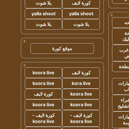
كورة لايف
يلا شوت
yalla shoot
yalla shoot
!
ه
يلا شوت
يلا شوت
ة
ليك
!
موقع كورة
غرب
اض
!
طحة
كورة لايف
koora live
ارات
kora live
koora live
ب
koora live
كورة لايف
راء
koora live
koora live
تشليح
كورة لايف -
كورة لايف -
ارات
koora live
koora live
مة