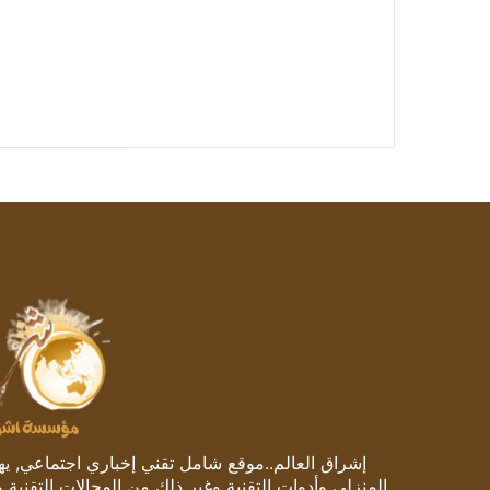
إشراق العالم..موقع شامل تقني إخباري اجتماعي, يهتم
المنزلي وأدوات التقنية وغير ذلك من المجالات التقنية 