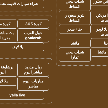
شن ستور
شدات ببجي
شراء سيارات قديمة تشلي
اقساط
 امريكي
ايتونز سعودي
ساط
اقساط
كورة 365
كورة س
ا لودو
حناء شعر
جول العرب
بث مباشر
ساط
goalarab
مدريد ا
نا
ماتشا
يلا لايف
ماتشا
شدات ببجي
تمارا
ريال مدريد
برشلونة 
مباشر اليوم
اليو
مباريات اليوم
يلا لا
مباشر
yalla live