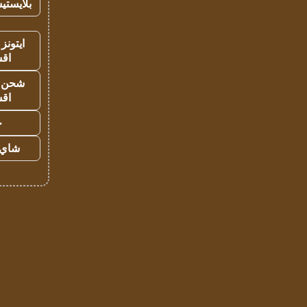
بلايستي
ايتونز
اق
شحن يل
اق
ح
شاي 