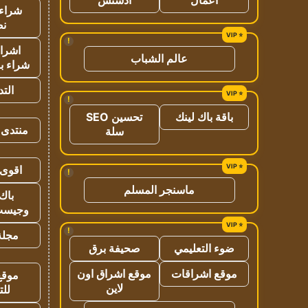
شراء 
نص
!
اشراق
عالم الشباب
شراء با
الت
!
باقة باك لينك
تحسين SEO
منتدى 
سلة
اقوى 
!
ماسنجر المسلم
باك 
وجيست
!
مجلة 
ضوء التعليمي
صحيفة برق
موقع اشراقات
موقع اشراق اون
موقع
لاين
للت