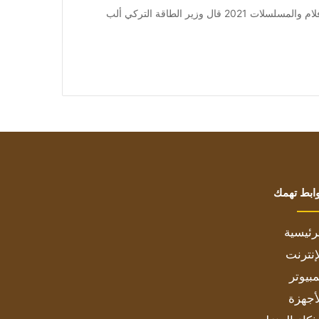
من صحيفة اشراق العالم 24:[ad_1] إعلان: شاهد أجمل الأفلام والمسلسلات 2021 قال وزير الطاقة التركي ألب
ابط تهمك
رئيسية
إنترنت
بيوتر
أجهزة