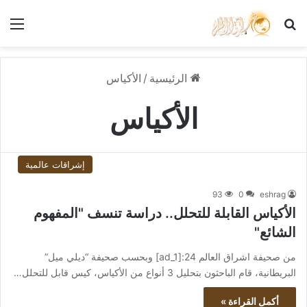
بحث عن
الق
الرئيسية
/
الأكياس
الأكياس
إشراقات عالمية
93
0
eshrag
الأكياس القابلة للتحلل.. دراسة تنسف "المفهوم
الشائع"
من صحيفة اشراق العالم 24:[ad_1] وبحسب صحيفة “ديلي ميل”
البريطانية، قام الباحثون بتحليل 3 أنواع من الأكياس، كيس قابل للتحلل…
أكمل القراءة »