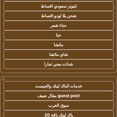
ايتونز سعودي اقساط
شحن يلا لودو اقساط
حناء شعر
حنا
ماتشا
شاي ماتشا
شدات ببجي تمارا
!
خدمات الباك لينك والجيست
guest post مقال ضيف
سوق العرب
باك لينك باقة 20