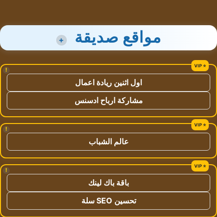
مواقع صديقة
+
!
اول اثنين ريادة اعمال
مشاركة ارباح ادسنس
!
عالم الشباب
!
باقة باك لينك
تحسين SEO سلة