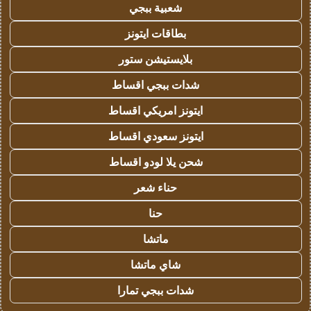
شعبية ببجي
بطاقات ايتونز
بلايستيشن ستور
شدات ببجي اقساط
ايتونز امريكي اقساط
ايتونز سعودي اقساط
شحن يلا لودو اقساط
حناء شعر
حنا
ماتشا
شاي ماتشا
شدات ببجي تمارا