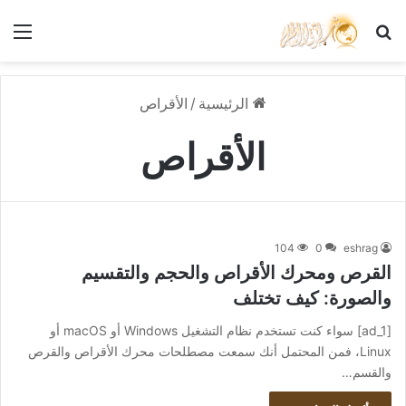
بحث عن
الق
الرئيسية
/
الأقراص
الأقراص
104
0
eshrag
القرص ومحرك الأقراص والحجم والتقسيم
والصورة: كيف تختلف
[ad_1] سواء كنت تستخدم نظام التشغيل Windows أو macOS أو
Linux، فمن المحتمل أنك سمعت مصطلحات محرك الأقراص والقرص
والقسم…