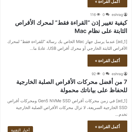
أكمل القراءة »
116
0
eshrag
كيفية تغيير إذن “القراءة فقط” لمحرك الأقراص
الثابتة على نظام Mac
[ad_1] عندما يرسل جهاز Mac الخاص بك رسالة “للقراءة فقط” لمحرك
الأقراص الثابتة الخارجي أو محرك أقراص USB، عادةً ما…
أكمل القراءة »
92
0
eshrag
7 من أفضل محركات الأقراص الصلبة الخارجية
للحفاظ على بياناتك محمولة
[ad_1] في زمن محركات أقراص Gen5 NVMe SSD ومحركات أقراص
SSD الخارجية السريعة، لا تزال محركات الأقراص الصلبة الخارجية
تخدم…
أكمل القراءة »
أخبار التقنية