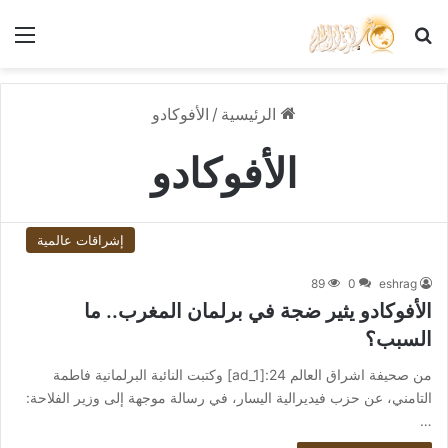
بحث عن
الق
الرئيسية
/
الأفوكادو
الأفوكادو
إشراقات عالمية
89
0
eshrag
الأفوكادو يثير ضجة في برلمان المغرب.. ما
السبب؟
من صحيفة اشراق العالم 24:[ad_1] وكتبت النائبة البرلمانية فاطمة
التامني، عن حزب فيديرالية اليسار، في رسالة موجهة إلى وزير الفلاحة:
…