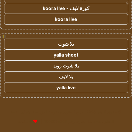
كورة لايف - koora live
koora live
!
يلا شوت
yalla shoot
يلا شوت زون
يلا لايف
yalla live
© حقوق النشر 2026، جميع الحقوق محفوظة لمؤسسة اشراق لتقنية
المعلومات- سجل تجاري رقم 1009094205 |
للإعلانات