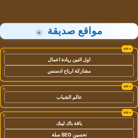
مواقع صديقة
+
!
اول اثنين ريادة اعمال
مشاركة ارباح ادسنس
!
عالم الشباب
!
باقة باك لينك
تحسين SEO سلة