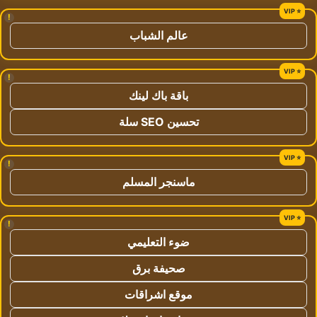
!
عالم الشباب
!
باقة باك لينك
تحسين SEO سلة
!
ماسنجر المسلم
!
ضوء التعليمي
صحيفة برق
موقع اشراقات