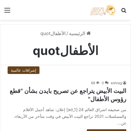
بحث عن
الق
الرئيسية
/
الأطفالquot
الأطفالquot
إشراقات عالمية
68
0
eshrag
البيت الأبيض يتراجع عن تصريح بايدن بشأن "قطع
رؤوس الأطفال"
من صحيفة اشراق العالم 24:[ad_1] إعلان: شاهد أجمل الأفلام
والمسلسلات 2021 تراجع البيت الأبيض في وقت متأخر من الأربعاء،
عن…