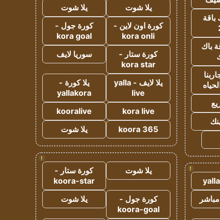
يلا شوت
يلا شوت
 باقة
كورة اون لاين -
كورة جول -
kora goal
kora onli
ة باك
كورة ستار -
سوريا لايف
ك
kora star
ربنا
يلا لايف - yalla
يلا كورة -
لحياه
yallakora
live
يع
kooralive
kora live
ينك
koora 365
يلا شوت
!
!
يلا شوت
كورة ستار -
koora-star
yall
مباشر
كورة جول -
يلا شوت
koora-goal