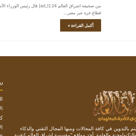
من صحيفة اشراق العالم 24:[ad_1]
قطاع غزة عبر معبر…
أكمل القراءة »
رو
ال
ال
كم
ال
 بالتدوين في كافة المجالات ومنها المجال التقني والذكاء
والتكنولوجية والعامة. أحد مواقع "مؤسسة اشراق العالم لتقنية