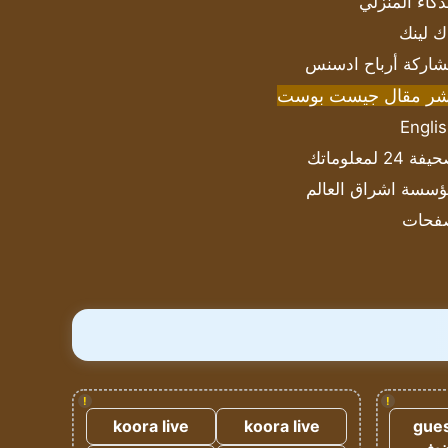
ذكاء المنزلي
ك لينك
اركة أرباح ادسنس
شر مقال جيست بوست
Engli
ة 24 لمعلوماتك
سسة اشراق العالم
فحات
!
!
koora live
koora live
gues
ضيف