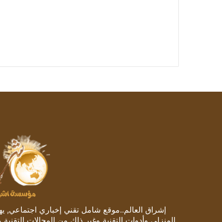
إشراق العالم..موقع شامل تقني إخباري اجتماعي, يهتم
المنزلي وأدوات التقنية وغير ذلك من المجالات التقنية 