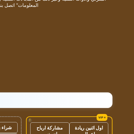
المعلومات" اتصل بنا
!
شراء ب
اول اثنين ريادة
مشاركة ارباح
اعمال
ادسنس