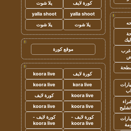
كورة لايف
يلا شوت
yalla shoot
yalla shoot
!
ه
يلا شوت
يلا شوت
ة
ليك
!
موقع كورة
غرب
اض
!
طحة
كورة لايف
koora live
ارات
kora live
koora live
ب
koora live
كورة لايف
راء
koora live
koora live
تشليح
كورة لايف -
كورة لايف -
ارات
koora live
koora live
مة