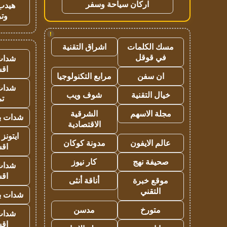
اركان سياحة وسفر
هيدب
وتر
!
مسك الكلمات
اشراق التقنية
في قوقل
شدات
اق
ان سفن
مرابع التكنولوجيا
شدات
خيال التقنية
شوف ويب
تم
مجلة الاسهم
الشرقية
شدات بب
الاقتصادية
ايتونز
عالم الايفون
مدونة كوكان
اق
صحيفة نهج
كار نيوز
شدات
اق
موقع خبرة
أناقة أنثى
التقني
شدات بب
متورخ
مدسن
شدات
اق