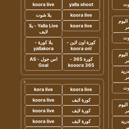
وت
yalla shoot
koora live
koora live
يلا شوت
اليوم
koora live
Yalla Live - يلا
ر
لايف
وت
كورة اون لاين -
يلا كورة -
yallakora
koora onl
اليوم
كورة 365 -
اس جول - AS
ر
Goal
kooora 365
دريد
ر
!
وت
kora live
koora live
كورة لايف
koora live
اليوم
ر
كورة لايف
koora live
دريد
كورة لايف
koora live
ر