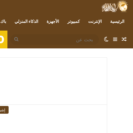
الرئيسية
الإنترنت
كمبيوتر
الأجهزة
الذكاء المنزلي
باك 
0
مقال عشوائي
إضافة عمود جانبي
الوضع المظلم
بحث
عن
إشر