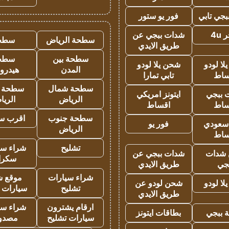
جي تابي
فور يو ستور
4u
شدات ببجي عن
سطحة الرياض
سطح
طريق الايدي
سطحة بين
سطح
ا لودو
شحن يلا لودو
المدن
هيدرو
ساط
تابي تمارا
سطحة شمال
سطحة 
 ببجي
ايتونز امريكي
الرياض
الري
ساط
اقساط
سطحة جنوب
اقرب س
 سعودي
فور يو
الرياض
ساط
تشليح
شراء سي
شدات
شدات ببجي عن
سكرا
جي
طريق الايدي
شراء سيارات
موقع ش
ا لودو
شحن لودو عن
تشليح
سيارات 
طريق الايدي
ارقام يشترون
شراء سي
 ببجي
بطاقات ايتونز
سيارات تشليح
مصدو