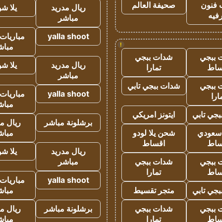
 فنون
صحيفة العالم
ريال مدريد
يلا ش
فيه
مباشر
yalla shoot
مباريات 
!
مباش
 ببجي
شدات ببجي
ريال مدريد
يلا ش
ساط
تمارا
مباشر
 ببجي
شدات ببجي تابي
yalla shoot
مباريات 
ارا
مباش
جي تابي
ايتونز امريكي
برشلونة مباشر
ريال م
 سعودي
شحن يلا لودو
مباش
ساط
اقساط
ريال مدريد
يلا ش
 ببجي
شدات ببجي
مباشر
ساط
تمارا
yalla shoot
مباريات 
جي تابي
متجر تقسيط
مباش
 ببجي
شدات ببجي
برشلونة مباشر
ريال م
ساط
تمارا
مباش