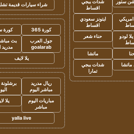
شن ستور
شدات ببجي
شراء سيارات قديمة تشلي
اقساط
 امريكي
ايتونز سعودي
ساط
اقساط
كورة 365
كورة س
ا لودو
حناء شعر
جول العرب
بث مباشر
ساط
goalarab
مدريد ا
نا
ماتشا
يلا لايف
ماتشا
شدات ببجي
تمارا
ريال مدريد
برشلونة 
مباشر اليوم
اليو
مباريات اليوم
يلا لا
مباشر
yalla live