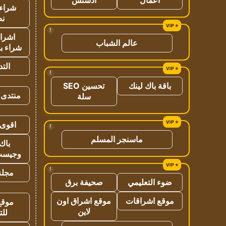
شراء 
نص
!
اشراق
عالم الشباب
شراء با
الت
!
باقة باك لينك
تحسين SEO
منتدى 
سلة
اقوى 
!
ماسنجر المسلم
باك 
وجيست
!
مجلة 
ضوء التعليمي
صحيفة برق
موقع اشراقات
موقع اشراق اون
موقع
لاين
للت