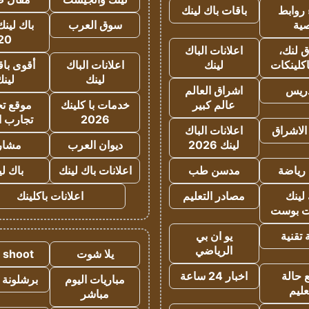
روابط
باقات باك لينك
ية
سوق العرب
باك لينك
20
 لنك،
اعلانات الباك
كلينكات
لينك
اعلانات الباك
أقوى باق
لينك
لين
دريس
اشراق العالم
عالم كبير
خدمات با كلينك
موقع تجا
2026
تجارب ا
الاشراق
اعلانات الباك
لينك 2026
ديوان العرب
مشار
رياضة
مدسن طب
اعلانات باك لينك
باك ل
لينك
مصادر التعليم
اعلانات باكلينك
 بوست
تقنية
يو ان بي
الرياضي
يلا شوت
a shoot
 حالة
اخبار 24 ساعة
مباريات اليوم
برشلونة 
عليم
مباشر