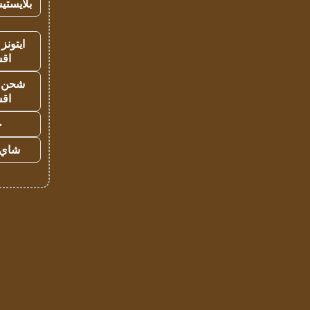
بلايستي
ايتونز
اق
شحن يل
اق
ح
شاي 