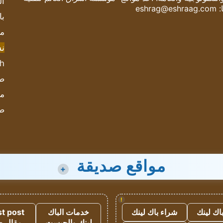
ال
:
eshrag@eshraag.com
با
مش
ن
sh
صحيف
مؤ
ص
مواقع صديقة
+
!
اك لينك
شراء باك لينك
خدمات الباك
t post
لينك والجيست
مقال 