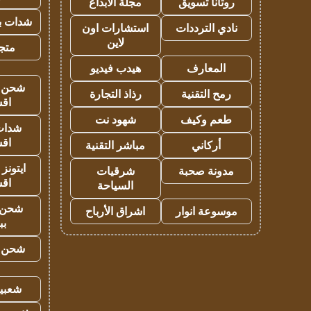
روتانا تسويق
مجلة الابداع
شدات بب
نادي الترددات
استشارات اون
لاين
متجر 
المعارف
هيدب فيديو
شحن يل
رمح التقنية
رذاذ التجارة
اق
طعم وكيف
شهود نت
شدات
اق
أركاني
مباشر التقنية
ايتونز
مدونة صحبة
شرقيات
اق
السياحة
شحن 
موسوعة انوار
اشراق الأرباح
بب
شحن يل
شعبية