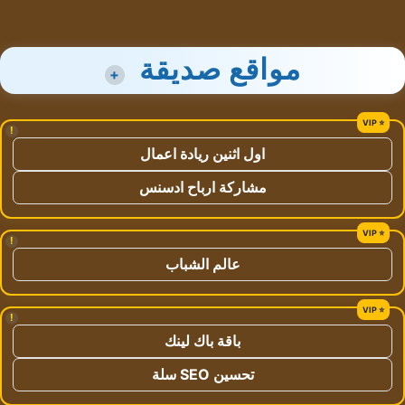
مواقع صديقة
+
!
اول اثنين ريادة اعمال
مشاركة ارباح ادسنس
!
عالم الشباب
!
باقة باك لينك
تحسين SEO سلة