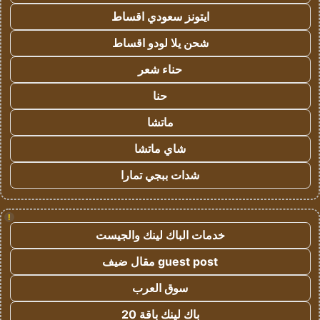
ايتونز سعودي اقساط
شحن يلا لودو اقساط
حناء شعر
حنا
ماتشا
شاي ماتشا
شدات ببجي تمارا
!
خدمات الباك لينك والجيست
guest post مقال ضيف
سوق العرب
باك لينك باقة 20