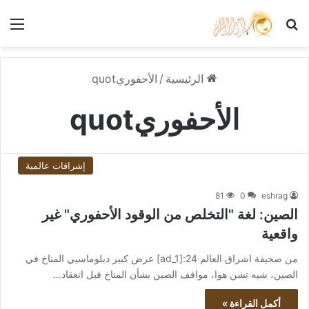
بحث عن
الق
الرئيسية
/
الأحفوريquot
الأحفوريquot
إشراقات عالمية
81
0
eshrag
الصين: لغة "التخلص من الوقود الأحفوري" غير
واقعية
من صحيفة اشراق العالم 24:[ad_1] عرض كبير دبلوماسيي المناخ في
الصين، شيه تشن هوا، مواقف الصين بشأن المناخ قبل انعقاد…
أكمل القراءة »