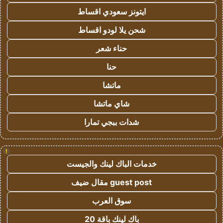
ايتونز سعودي اقساط
شحن يلا لودو اقساط
حناء شعر
حنا
ماتشا
شاي ماتشا
شدات ببجي تمارا
!
خدمات الباك لينك والجيست
guest post مقال ضيف
سوق العرب
باك لينك باقة 20