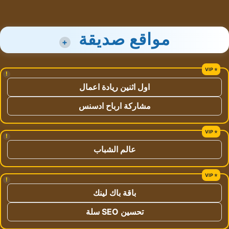
مواقع صديقة
+
!
اول اثنين ريادة اعمال
مشاركة ارباح ادسنس
!
عالم الشباب
!
باقة باك لينك
تحسين SEO سلة