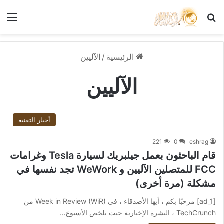
بحث عن
الق
الرئيسية
/
الآليين
الآليين
أخبار التقنية
221
0
eshrag
قام الباحثون بعمل جيلبريك لسيارة Tesla وغرامات
FCC للمتصلين الآليين و WeWork تجد نفسها في
مشكلة (مرة أخرى)
[ad_1] مرحبًا بكم ، أيها الأصدقاء ، في Week in Review (WiR) من
TechCrunch ، النشرة الإخبارية حيث نلخص الأسبوع…