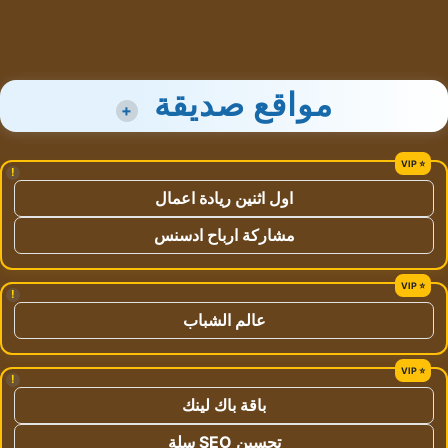
مواقع صديقة
+
!
اول اثنين ريادة اعمال
مشاركة ارباح ادسنس
!
عالم الشباب
!
باقة باك لينك
تحسين SEO سلة