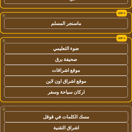
!
ماسنجر المسلم
!
ضوء التعليمي
صحيفة برق
موقع اشراقات
موقع اشراق اون لاين
اركان سياحة وسفر
!
مسك الكلمات في قوقل
اشراق التقنية