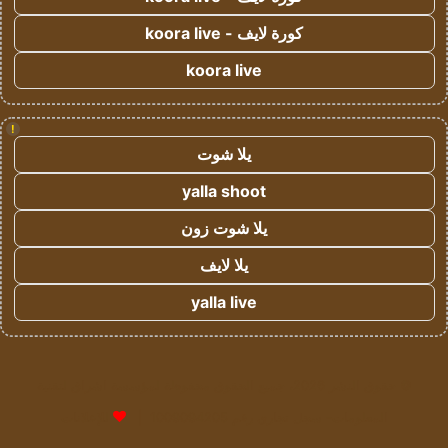
كورة لايف - koora live
koora live
!
يلا شوت
yalla shoot
يلا شوت زون
يلا لايف
yalla live
© حقوق النشر 2026، جميع الحقوق محفوظة لمؤسسة اشراق لتقنية
المعلومات- سجل تجاري رقم 1009094205 |
للإعلانات