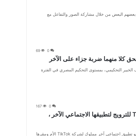
 والترابط مع بعضهم البعض من خلال مشاركة الصور والتفاعل مع
69
0
ق كلا منهما ضربة جزاء على الآخر
 أشاد ياسر عبد الرؤوف الخبير التحكيمي، بمستوى التحكيم المصري في الفترة
167
0
تتطلع ByteDance مرة أخرى إلى TikTok للترويج لتطبيقها الاجتماعي الآخر ،
[ad_1] يبدو أن TikTok يعمل على تكامل مع Lemon8 ، وهو تطبيق اجتماعي آخر مملوك لشركة TikTok الأم ومقرها