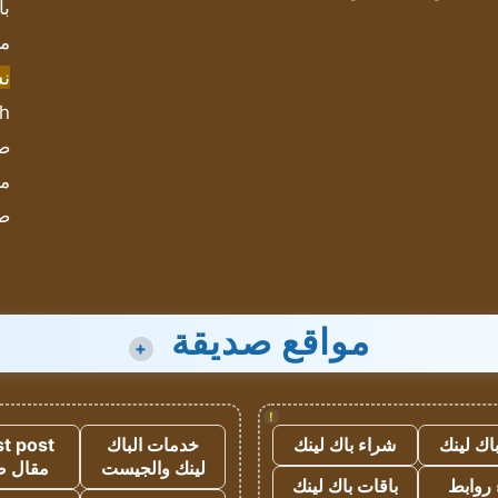
با
مش
ن
sh
صحيف
مؤ
ص
مواقع صديقة
+
!
اك لينك
شراء باك لينك
خدمات الباك
t post
لينك والجيست
مقال 
روابط
باقات باك لينك