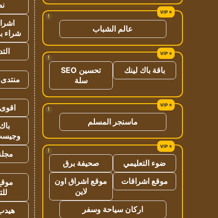
نص
!
اشراق
عالم الشباب
شراء با
الت
!
باقة باك لينك
تحسين SEO
منتدى 
سلة
اقوى 
!
ماسنجر المسلم
باك 
وجيست
!
مجلة 
ضوء التعليمي
صحيفة برق
موقع اشراقات
موقع اشراق اون
موقع
لاين
للت
اركان سياحة وسفر
هيدب