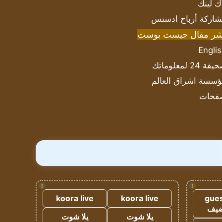
ك لينك
اركة أرباح ادسنس
شر مقال جيست بوست
Engli
ة 24 لمعلوماتك
سسة اشراق العالم
فحات
!
!
koora live
koora live
gues
ضيف
يلا شوت
يلا شوت