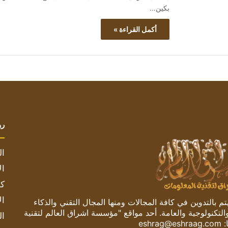
بكين…
أكمل القراءة »
رو
ال
ال
كم
ال
 بالتدوين في كافة المجالات ومنها المجال التقني والذكاء
والتكنولوجية والعامة. أحد مواقع "مؤسسة اشراق العالم لتقنية
ال
:
eshrag@eshraag.com