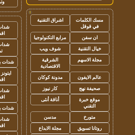
وتر
!
مسك الكلمات
اشراق التقنية
في قوقل
شدات
اق
ان سفن
مرابع التكنولوجيا
شدات
خيال التقنية
شوف ويب
تم
مجلة الاسهم
الشرقية
شدات بب
الاقتصادية
ايتونز
عالم الايفون
مدونة كوكان
اق
صحيفة نهج
كار نيوز
شدات
اق
موقع خبرة
أناقة أنثى
التقني
شدات بب
متورخ
مدسن
شدات
اق
روتانا تسويق
مجلة الابداع