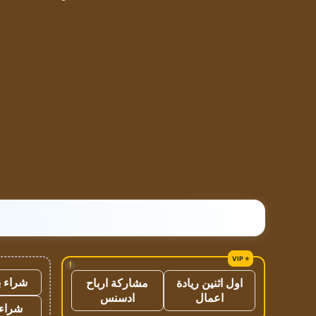
!
شراء ب
اول اثنين ريادة
مشاركة ارباح
اعمال
ادسنس
شراء 