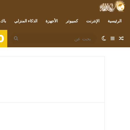
الرئيسية
الإنترنت
كمبيوتر
الأجهزة
الذكاء المنزلي
باك 
0
مقال عشوائي
إضافة عمود جانبي
الوضع المظلم
بحث
عن