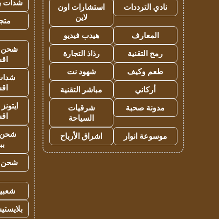
شدات بب
نادي الترددات
استشارات اون
لاين
متجر 
المعارف
هيدب فيديو
شحن يل
رمح التقنية
رذاذ التجارة
اق
طعم وكيف
شهود نت
شدات
اق
أركاني
مباشر التقنية
ايتونز
مدونة صحبة
شرقيات
اق
السياحة
شحن 
موسوعة انوار
اشراق الأرباح
بب
شحن يل
شعبية
بلايستي