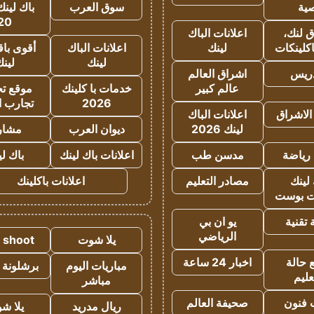
ية
سوق العرب
باك لينك
20
 لنك،
اعلانات الباك
كلينكات
لينك
اعلانات الباك
أقوى باق
لينك
لين
دريس
اشراق العالم
عالم كبير
خدمات با كلينك
موقع تجا
2026
تجارب ا
الاشراق
اعلانات الباك
لينك 2026
ديوان العرب
مشار
رياضة
مدسن طب
اعلانات باك لينك
باك ل
لينك
مصادر التعليم
اعلانات باكلينك
 بوست
تقنية
يو ان بي
الرياضي
يلا شوت
a shoot
 حالة
اخبار 24 ساعة
مباريات اليوم
برشلونة 
عليم
مباشر
 فنون
صحيفة العالم
ريال مدريد
يلا ش