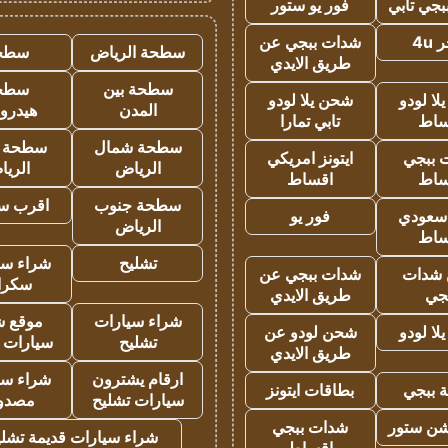
جي تابي
فور يو ستور
4u
شدات ببجي عن
سطحة الرياض
سطح
طريق الايدي
سطحة بين
سطح
ا لودو
شحن يلا لودو
المدن
هيدرو
ساط
تابي تمارا
سطحة شمال
سطحة 
 ببجي
ايتونز امريكي
الرياض
الري
ساط
اقساط
سطحة جنوب
اقرب س
 سعودي
فور يو
الرياض
ساط
تشليح
شراء سي
شدات
شدات ببجي عن
سكرا
جي
طريق الايدي
شراء سيارات
موقع ش
ا لودو
شحن لودو عن
تشليح
سيارات 
طريق الايدي
ارقام يشترون
شراء سي
 ببجي
بطاقات ايتونز
سيارات تشليح
مصدو
شن ستور
شدات ببجي
شراء سيارات قديمة تشلي