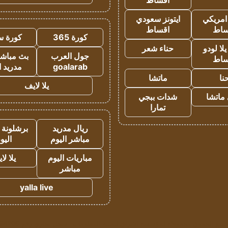
اقساط
 امريكي
ايتونز سعودي
ساط
اقساط
كورة 365
كورة س
ا لودو
حناء شعر
جول العرب
بث مباشر
ساط
goalarab
مدريد ا
نا
ماتشا
يلا لايف
ماتشا
شدات ببجي
تمارا
ريال مدريد
برشلونة 
مباشر اليوم
اليو
مباريات اليوم
يلا لا
مباشر
yalla live