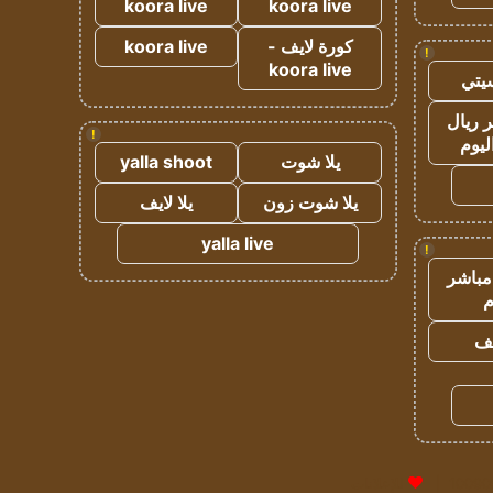
koora live
koora live
كورة لايف -
koora live
!
koora live
يتي
 ريال
!
ليوم
يلا شوت
yalla shoot
يلا شوت زون
يلا لايف
yalla live
!
مباشر
م
يف
للإعلانات