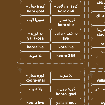
 باقة
كورة اون لاين -
كورة جول -
kora goal
kora onli
ة باك
كورة ستار -
سوريا لايف
ك
kora star
ربنا
يلا لايف - yalla
يلا كورة -
لحياه
yallakora
live
يع
kooralive
kora live
ينك
koora 365
يلا شوت
!
!
يلا شوت
كورة ستار -
koora-star
yall
مباشر
كورة جول -
يلا شوت
koora-goal
وت
yalla shoot
koora live