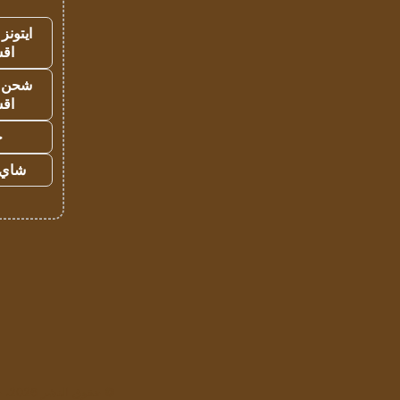
ايتونز
اق
شحن يل
اق
ح
شاي 
© حقوق النشر 2026، جميع الحقوق محفوظة لمؤسسة اشراق لتقنية المعلومات- سجل تجاري رقم 1009094205 |