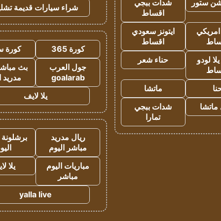
شن ستور
شدات ببجي
شراء سيارات قديمة تشلي
اقساط
 امريكي
ايتونز سعودي
ساط
اقساط
كورة 365
كورة س
ا لودو
حناء شعر
جول العرب
بث مباشر
ساط
goalarab
مدريد ا
نا
ماتشا
يلا لايف
ماتشا
شدات ببجي
تمارا
ريال مدريد
برشلونة 
مباشر اليوم
اليو
مباريات اليوم
يلا لا
مباشر
yalla live