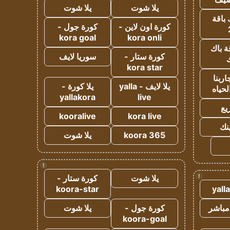
يلا شوت
يلا شوت
 باقة
كورة اون لاين -
كورة جول -
kora goal
kora onli
ة باك
كورة ستار -
سوريا لايف
ك
kora star
ربنا
يلا لايف - yalla
يلا كورة -
لحياه
yallakora
live
يع
kooralive
kora live
ينك
koora 365
يلا شوت
!
!
يلا شوت
كورة ستار -
koora-star
yall
مباشر
كورة جول -
يلا شوت
koora-goal