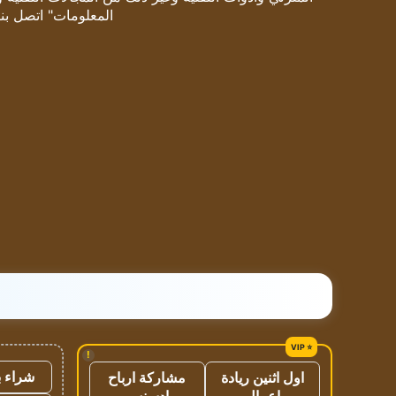
المعلومات" اتصل بنا
!
شراء ب
اول اثنين ريادة
مشاركة ارباح
اعمال
ادسنس