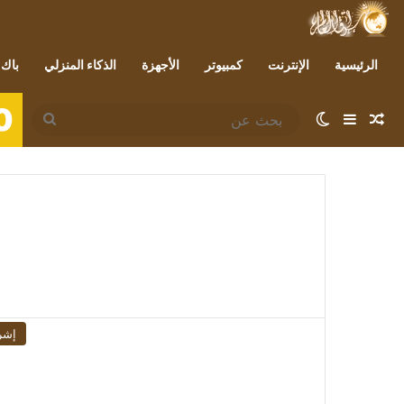
الرئيسية
الإنترنت
كمبيوتر
الأجهزة
الذكاء المنزلي
باك 
0
مقال عشوائي
إضافة عمود جانبي
الوضع المظلم
بحث
عن
إشر