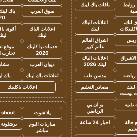
روابط
باقات باك لينك
ية
سوق العرب
باك لينك
20
 لنك،
اعلانات الباك
كلينكات
لينك
اعلانات الباك
أقوى باق
لينك
لين
دريس
اشراق العالم
عالم كبير
خدمات با كلينك
موقع تجا
2026
تجارب ا
الاشراق
اعلانات الباك
لينك 2026
ديوان العرب
مشار
رياضة
مدسن طب
اعلانات باك لينك
باك ل
لينك
مصادر التعليم
اعلانات باكلينك
 بوست
تقنية
يو ان بي
الرياضي
يلا شوت
a shoot
 حالة
اخبار 24 ساعة
مباريات اليوم
برشلونة 
عليم
مباشر