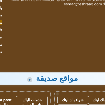
ال
:
eshrag@eshraag.com
با
مش
ن
sh
صحيف
مؤ
ص
مواقع صديقة
+
!
اك لينك
شراء باك لينك
خدمات الباك
t post
لينك والجيست
مقال 