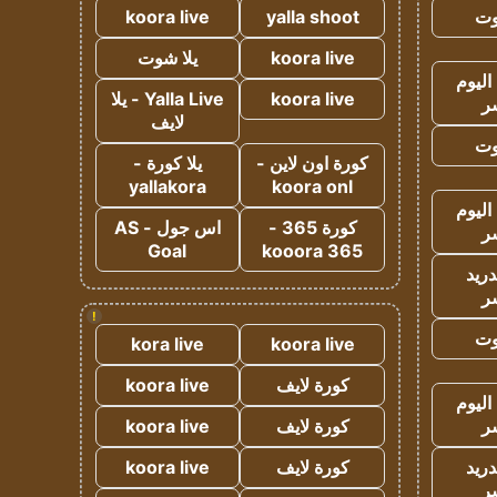
وت
yalla shoot
koora live
koora live
يلا شوت
اليوم
koora live
Yalla Live - يلا
ر
لايف
وت
كورة اون لاين -
يلا كورة -
yallakora
koora onl
اليوم
كورة 365 -
اس جول - AS
ر
Goal
kooora 365
دريد
ر
!
وت
kora live
koora live
كورة لايف
koora live
اليوم
ر
كورة لايف
koora live
دريد
كورة لايف
koora live
ر