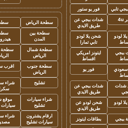
جي تابي
فور يو ستور
4u
شدات ببجي عن
سطحة الرياض
سطح
طريق الايدي
سطحة بين
سطح
ا لودو
شحن يلا لودو
المدن
هيدرو
ساط
تابي تمارا
سطحة شمال
سطحة 
 ببجي
ايتونز امريكي
الرياض
الري
ساط
اقساط
سطحة جنوب
اقرب س
 سعودي
فور يو
الرياض
ساط
تشليح
شراء سي
شدات
شدات ببجي عن
سكرا
جي
طريق الايدي
شراء سيارات
موقع ش
ا لودو
شحن لودو عن
تشليح
سيارات 
طريق الايدي
ارقام يشترون
شراء سي
 ببجي
بطاقات ايتونز
سيارات تشليح
مصدو