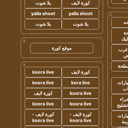
كورة لايف
يلا شوت
yalla shoot
yalla shoot
!
ه
يلا شوت
يلا شوت
ة
ليك
!
موقع كورة
غرب
اض
!
طحة
كورة لايف
koora live
ارات
kora live
koora live
ب
koora live
كورة لايف
راء
koora live
koora live
تشليح
كورة لايف -
كورة لايف -
ارات
koora live
koora live
مة