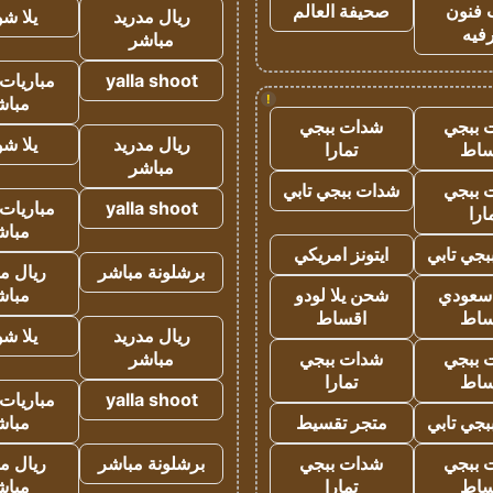
 فنون
صحيفة العالم
ريال مدريد
يلا ش
فيه
مباشر
yalla shoot
مباريات 
!
مباش
 ببجي
شدات ببجي
ريال مدريد
يلا ش
ساط
تمارا
مباشر
 ببجي
شدات ببجي تابي
yalla shoot
مباريات 
ارا
مباش
جي تابي
ايتونز امريكي
برشلونة مباشر
ريال م
 سعودي
شحن يلا لودو
مباش
ساط
اقساط
ريال مدريد
يلا ش
 ببجي
شدات ببجي
مباشر
ساط
تمارا
yalla shoot
مباريات 
جي تابي
متجر تقسيط
مباش
 ببجي
شدات ببجي
برشلونة مباشر
ريال م
ساط
تمارا
مباش