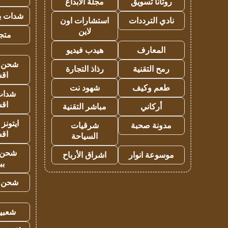
روتانا تسويق
مجلة الابداع
شدات بب
نادي الترددات
استشارات اون
لاين
متجر 
المعارف
هيدب فيديو
شحن يل
رمح التقنية
رذاذ التجارة
اق
طعم وكيف
شهود نت
شدات
اق
أركاني
مباشر التقنية
ايتونز
مدونة صحبة
شرقيات
اق
السياحة
شحن 
موسوعة انوار
اشراق الأرباح
بب
شحن يل
شعبية