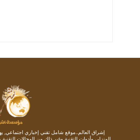
إشراق العالم..موقع شامل تقني إخباري اجتماعي, يهتم
المنزلي وأدوات التقنية وغير ذلك من المجالات التقنية 