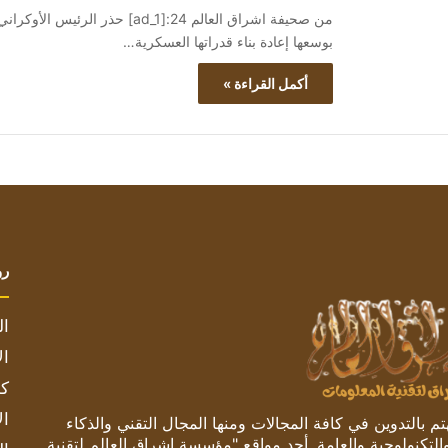
من صحيفة اشراق العالم 24:[ad_1]
بوسعها إعادة بناء قدراتها العسكرية…
أكمل القراءة »
رو
ال
ال
كم
ال
 بالتدوين في كافة المجالات ومنها المجال التقني والذكاء
والتكنولوجية والعامة. أحد مواقع "مؤسسة اشراق العالم لتقنية