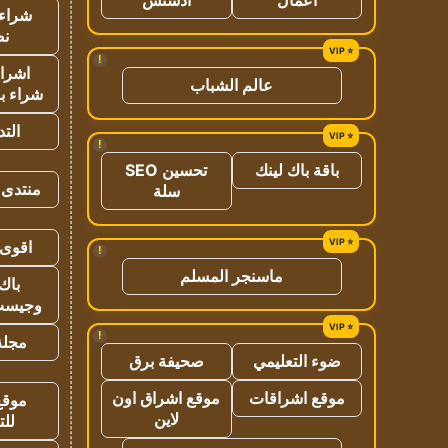
شراء 
نص
!
اشراق
عالم الشباب
شراء با
الت
!
باقة باك لينك
تحسين SEO
منتدى 
سلة
اقوى 
!
ماسنجر المسلم
باك 
وجيست
!
مجلة 
ضوء التعليمي
صحيفة برق
موقع اشراقات
موقع اشراق اون
موقع
لاين
للت