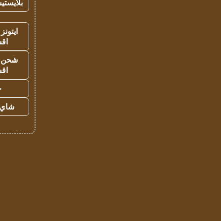
بلايستي
ايتونز
اق
شحن يل
اق
ح
شاي 