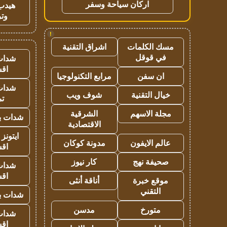
اركان سياحة وسفر
هيدب
وتر
!
مسك الكلمات
اشراق التقنية
في قوقل
شدات
اق
ان سفن
مرابع التكنولوجيا
شدات
خيال التقنية
شوف ويب
تم
مجلة الاسهم
الشرقية
شدات بب
الاقتصادية
ايتونز
عالم الايفون
مدونة كوكان
اق
صحيفة نهج
كار نيوز
شدات
اق
موقع خبرة
أناقة أنثى
التقني
شدات بب
متورخ
مدسن
شدات
اق