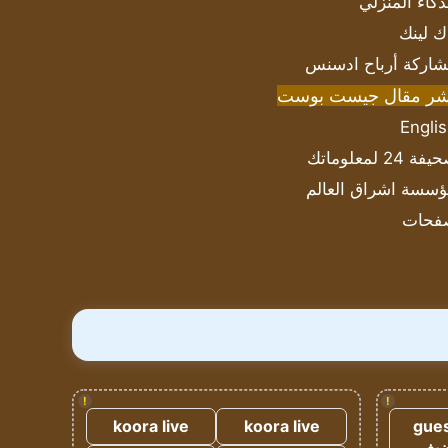
ذكاء المنزلي
ك لينك
اركة أرباح ادسنس
شر مقال جيست بوست
Engli
ة 24 لمعلوماتك
سسة اشراق العالم
فحات
!
!
koora live
koora live
gues
ضيف