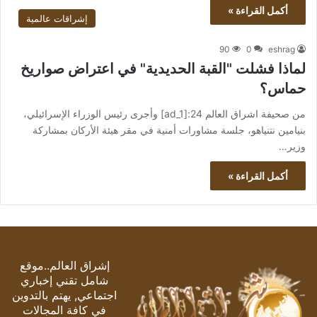
أكمل القراءة »
إشراقات عالمية
90
0
eshrag
لماذا فشلت "القبة الحديدية" في اعتراض صواريخ
حماس؟
من صحيفة اشراق العالم 24:[ad_1] وأجرى رئيس الوزراء الإسرائيلي،
بنيامين نتنياهو، جلسة مشاورات أمنية في مقر هيئة الأركان بمشاركة
وزير…
أكمل القراءة »
إشراق العالم..موقع
شامل تقني إخباري
اجتماعي, يهتم بالتدوين
في كافة المجالات