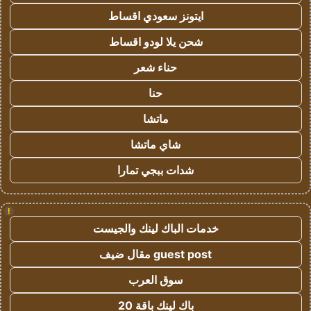
ايتونز سعودي اقساط
شحن يلا لودو اقساط
حناء شعر
حنا
ماتشا
شاي ماتشا
شدات ببجي تمارا
!
خدمات الباك لينك والجيست
guest post مقال ضيف
سوق العرب
باك لينك باقة 20