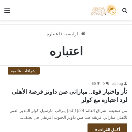
بحث عن
الق
الرئيسية
/
اعتباره
اعتباره
إشراقات عالمية
69
0
eshrag
ثأر واختبار قوة.. مباراتى صن داونز فرصة الأهلى
لرد اعتباره مع كولر
من صحيفة اشراق العالم 24:[ad_1] يترقب مارسيل كولر المدير الفني
للأهلي مباراتي فريقه ضد صن داونز الجنوب إفريقي في نصف…
أكمل القراءة »