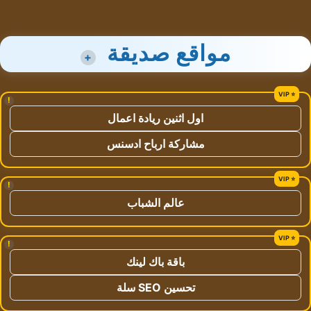
مواقع صديقة
+
!
اول اثنين ريادة اعمال
مشاركة ارباح ادسنس
!
عالم الشباب
!
باقة باك لينك
تحسين SEO سلة