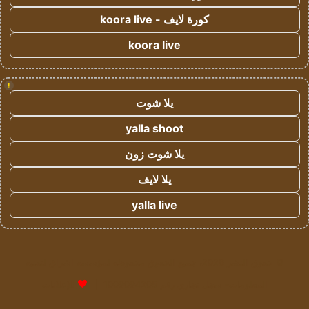
كورة لايف - koora live
koora live
!
يلا شوت
yalla shoot
يلا شوت زون
يلا لايف
yalla live
© حقوق النشر 2026، جميع الحقوق محفوظة لمؤسسة اشراق لتقنية
المعلومات- سجل تجاري رقم 1009094205 |
للإعلانات