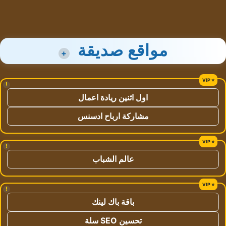
مواقع صديقة
+
!
اول اثنين ريادة اعمال
مشاركة ارباح ادسنس
!
عالم الشباب
!
باقة باك لينك
تحسين SEO سلة