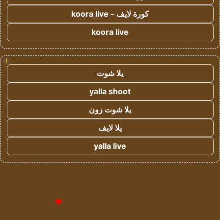
كورة لايف - koora live
koora live
!
يلا شوت
yalla shoot
يلا شوت زون
يلا لايف
yalla live
© حقوق النشر 2026، جميع الحقوق محفوظة لمؤسسة اشراق لتقنية
المعلومات- سجل تجاري رقم 1009094205 |
للإعلانات