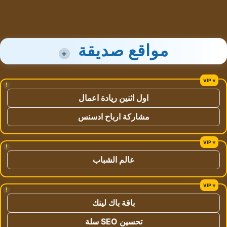
مواقع صديقة
+
!
اول اثنين ريادة اعمال
مشاركة ارباح ادسنس
!
عالم الشباب
!
باقة باك لينك
تحسين SEO سلة