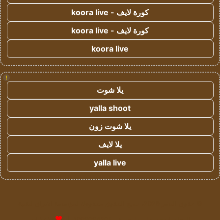
كورة لايف - koora live
كورة لايف - koora live
koora live
!
يلا شوت
yalla shoot
يلا شوت زون
يلا لايف
yalla live
© حقوق النشر 2026، جميع الحقوق محفوظة لمؤسسة اشراق لتقنية
المعلومات- سجل تجاري رقم 1009094205 |
للإعلانات