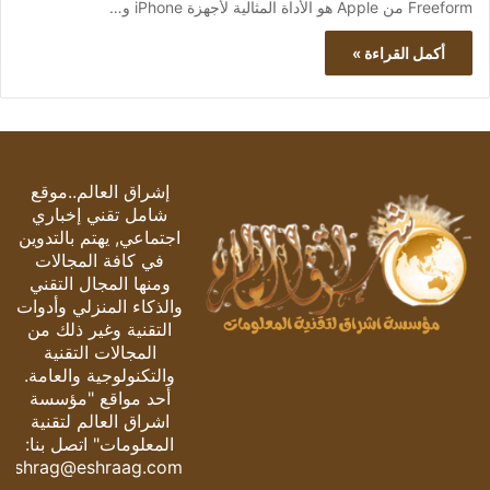
Freeform من Apple هو الأداة المثالية لأجهزة iPhone و…
أكمل القراءة »
إشراق العالم..موقع
شامل تقني إخباري
اجتماعي, يهتم بالتدوين
في كافة المجالات
ومنها المجال التقني
والذكاء المنزلي وأدوات
التقنية وغير ذلك من
المجالات التقنية
والتكنولوجية والعامة.
أحد مواقع "مؤسسة
اشراق العالم لتقنية
المعلومات" اتصل بنا:
eshrag@eshraag.com