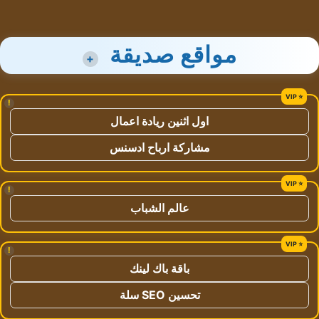
مواقع صديقة
+
!
اول اثنين ريادة اعمال
مشاركة ارباح ادسنس
!
عالم الشباب
!
باقة باك لينك
تحسين SEO سلة