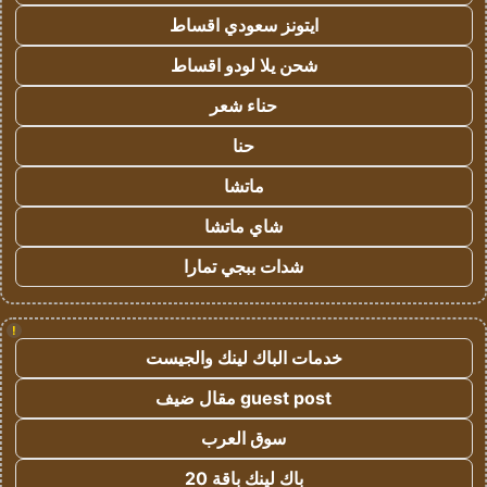
ايتونز سعودي اقساط
شحن يلا لودو اقساط
حناء شعر
حنا
ماتشا
شاي ماتشا
شدات ببجي تمارا
!
خدمات الباك لينك والجيست
guest post مقال ضيف
سوق العرب
باك لينك باقة 20