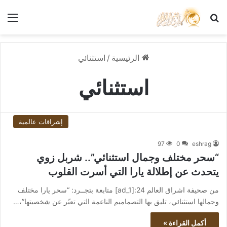
بحث عن
الق
الرئيسية
/
استثنائي
استثنائي
إشراقات عالمية
97
0
eshrag
“سحر مختلف وجمال استثنائي”.. شربل زوي
يتحدث عن إطلالة يارا التي أسرت القلوب
من صحيفة اشراق العالم 24:[ad_1] متابعة بتجــرد: “سحر يارا مختلف
وجمالها استثنائي، تليق بها التصماميم الناعمة التي تعبّر عن شخصيتها”،…
أكمل القراءة »