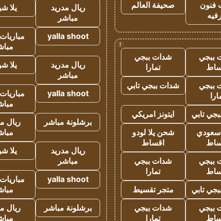
 فنون
صحيفة العالم
ريال مدريد
يلا ش
فيه
مباشر
yalla shoot
مباريات 
!
مباش
 ببجي
شدات ببجي
ريال مدريد
يلا ش
ساط
تمارا
مباشر
 ببجي
شدات ببجي تابي
yalla shoot
مباريات 
ارا
مباش
جي تابي
ايتونز امريكي
برشلونة مباشر
ريال م
 سعودي
شحن يلا لودو
مباش
ساط
اقساط
ريال مدريد
يلا ش
 ببجي
شدات ببجي
مباشر
ساط
تمارا
yalla shoot
مباريات 
جي تابي
متجر تقسيط
مباش
 ببجي
شدات ببجي
برشلونة مباشر
ريال م
ساط
تمارا
مباش