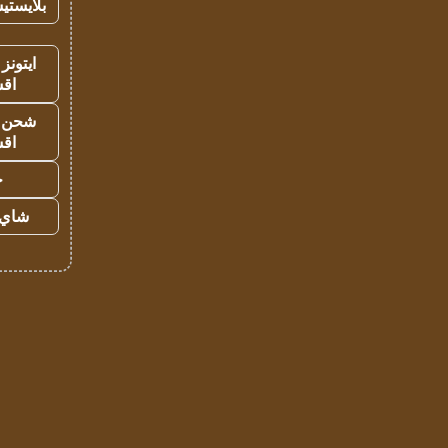
بلايستي
ايتونز
اق
شحن يل
اق
ح
شاي 