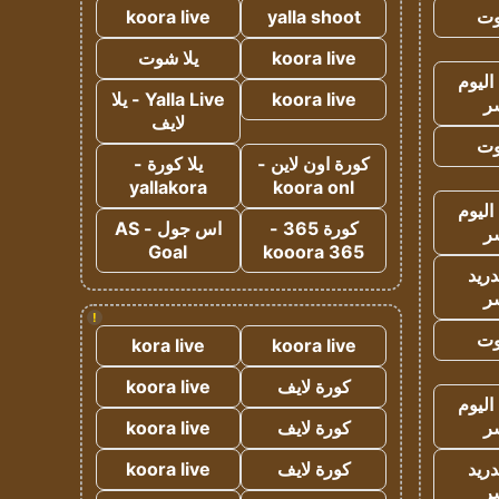
وت
yalla shoot
koora live
koora live
يلا شوت
اليوم
koora live
Yalla Live - يلا
ر
لايف
وت
كورة اون لاين -
يلا كورة -
yallakora
koora onl
اليوم
كورة 365 -
اس جول - AS
ر
Goal
kooora 365
دريد
ر
!
وت
kora live
koora live
كورة لايف
koora live
اليوم
ر
كورة لايف
koora live
دريد
كورة لايف
koora live
ر