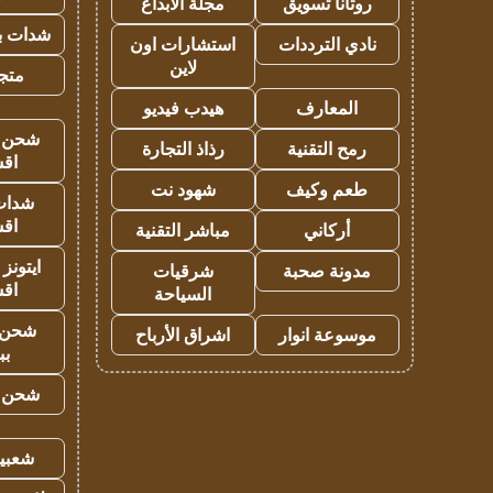
روتانا تسويق
مجلة الابداع
شدات بب
نادي الترددات
استشارات اون
لاين
متجر 
المعارف
هيدب فيديو
شحن يل
رمح التقنية
رذاذ التجارة
اق
طعم وكيف
شهود نت
شدات
اق
أركاني
مباشر التقنية
ايتونز
مدونة صحبة
شرقيات
اق
السياحة
شحن 
موسوعة انوار
اشراق الأرباح
بب
شحن يل
شعبية