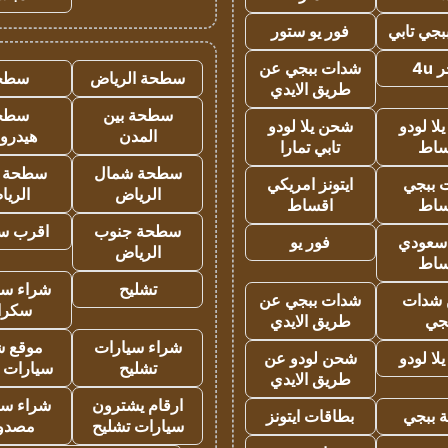
جي تابي
فور يو ستور
4u
شدات ببجي عن
سطحة الرياض
سطح
طريق الايدي
سطحة بين
سطح
ا لودو
شحن يلا لودو
المدن
هيدرو
ساط
تابي تمارا
سطحة شمال
سطحة 
 ببجي
ايتونز امريكي
الرياض
الري
ساط
اقساط
سطحة جنوب
اقرب س
 سعودي
فور يو
الرياض
ساط
تشليح
شراء سي
شدات
شدات ببجي عن
سكرا
جي
طريق الايدي
شراء سيارات
موقع ش
ا لودو
شحن لودو عن
تشليح
سيارات 
طريق الايدي
ارقام يشترون
شراء سي
 ببجي
بطاقات ايتونز
سيارات تشليح
مصدو