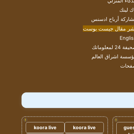
ذكاء المنزلي
ك لينك
اركة أرباح ادسنس
شر مقال جيست بوست
Engli
ة 24 لمعلوماتك
سسة اشراق العالم
فحات
!
!
koora live
koora live
gues
ضيف