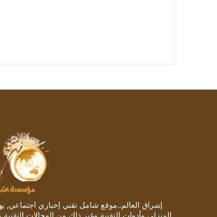
إشراق العالم..موقع شامل تقني إخباري اجتماعي, يهتم
المنزلي وأدوات التقنية وغير ذلك من المجالات التقنية 