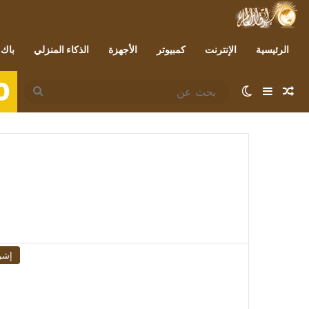
الرئيسية
الإنترنت
كمبيوتر
الأجهزة
الذكاء المنزلي
باك 
0
مقال عشوائي
إضافة عمود جانبي
الوضع المظلم
بحث
عن
إشر