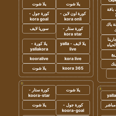
يلا شوت
يلا شوت
 باقة
كورة اون لاين -
كورة جول -
kora goal
kora onli
ة باك
كورة ستار -
سوريا لايف
ك
kora star
ربنا
يلا لايف - yalla
يلا كورة -
لحياه
yallakora
live
يع
kooralive
kora live
ينك
koora 365
يلا شوت
!
!
يلا شوت
كورة ستار -
koora-star
yall
مباشر
كورة جول -
يلا شوت
koora-goal