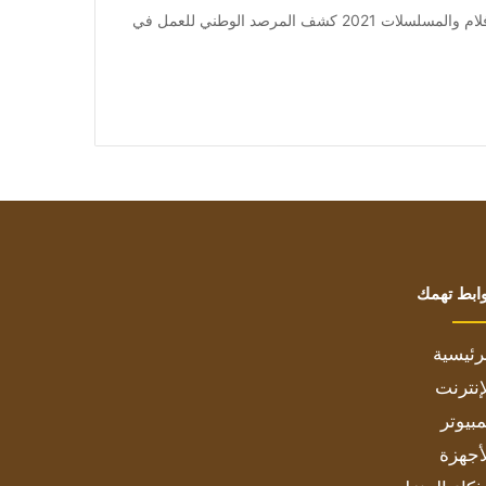
من صحيفة اشراق العالم 24:[ad_1] إعلان: شاهد أجمل الأفلام والمسلسلات 2021 كشف المرصد الوطني للعمل في
ابط تهمك
رئيسية
إنترنت
بيوتر
أجهزة