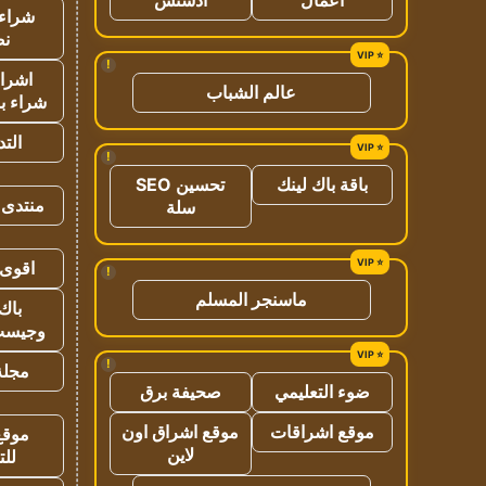
شراء 
نص
!
اشراق
عالم الشباب
شراء با
الت
!
باقة باك لينك
تحسين SEO
منتدى 
سلة
اقوى 
!
ماسنجر المسلم
باك 
وجيست
!
مجلة 
ضوء التعليمي
صحيفة برق
موقع اشراقات
موقع اشراق اون
موقع
لاين
للت