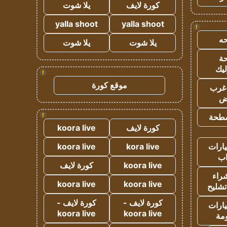
كورة لايف
يلا شوت
yalla shoot
yalla shoot
!
ه
يلا شوت
يلا شوت
ة
ليك
!
موقع كورة
غرب
اض
!
طحة
كورة لايف
koora live
ارات
kora live
koora live
ب
koora live
كورة لايف
راء
koora live
koora live
تشليح
كورة لايف -
كورة لايف -
ارات
koora live
koora live
مة