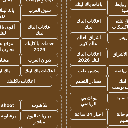
روابط
باقات باك لينك
ية
سوق العرب
باك لينك
20
 لنك،
اعلانات الباك
كلينكات
لينك
اعلانات الباك
أقوى باق
لينك
لين
دريس
اشراق العالم
عالم كبير
خدمات با كلينك
موقع تجا
2026
تجارب ا
الاشراق
اعلانات الباك
لينك 2026
ديوان العرب
مشار
رياضة
مدسن طب
اعلانات باك لينك
باك ل
لينك
مصادر التعليم
اعلانات باكلينك
 بوست
تقنية
يو ان بي
الرياضي
يلا شوت
a shoot
 حالة
اخبار 24 ساعة
مباريات اليوم
برشلونة 
عليم
مباشر