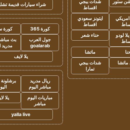
شن ستور
شدات ببجي
شراء سيارات قديمة تشلي
اقساط
 امريكي
ايتونز سعودي
ساط
اقساط
كورة 365
كورة س
ا لودو
حناء شعر
جول العرب
بث مباشر
ساط
goalarab
مدريد ا
نا
ماتشا
يلا لايف
ماتشا
شدات ببجي
تمارا
ريال مدريد
برشلونة 
مباشر اليوم
اليو
مباريات اليوم
يلا لا
مباشر
yalla live