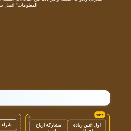
المعلومات" اتصل بنا
!
شراء ب
اول اثنين ريادة
مشاركة ارباح
اعمال
ادسنس