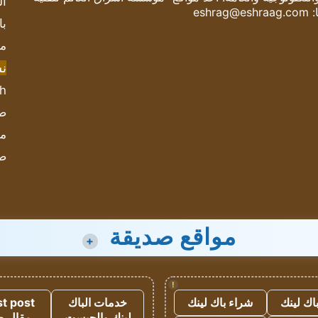
ال
:
eshrag@eshraag.com
با
مش
ن
sh
صحيف
مؤ
ص
مواقع صديقة
+
!
اك لينك
شراء باك لينك
خدمات الباك
t post
لينك والجيست
مقال 