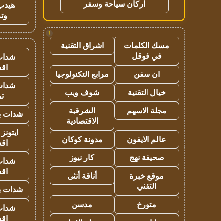
اركان سياحة وسفر
هيدب
وتر
!
مسك الكلمات
اشراق التقنية
في قوقل
شدات
اق
ان سفن
مرابع التكنولوجيا
شدات
خيال التقنية
شوف ويب
تم
مجلة الاسهم
الشرقية
شدات بب
الاقتصادية
ايتونز
عالم الايفون
مدونة كوكان
اق
صحيفة نهج
كار نيوز
شدات
اق
موقع خبرة
أناقة أنثى
التقني
شدات بب
متورخ
مدسن
شدات
اق