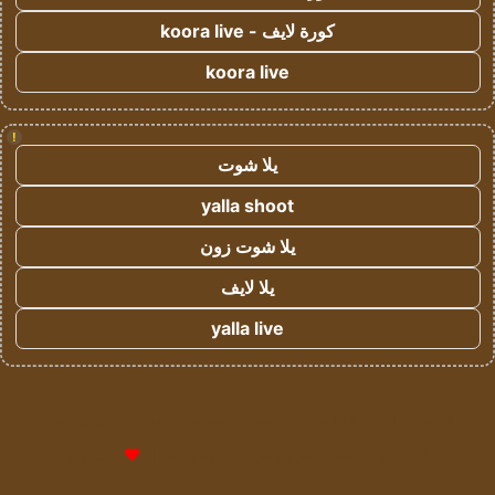
كورة لايف - koora live
koora live
!
يلا شوت
yalla shoot
يلا شوت زون
يلا لايف
yalla live
© حقوق النشر 2026، جميع الحقوق محفوظة لمؤسسة اشراق لتقنية
المعلومات- سجل تجاري رقم 1009094205 |
للإعلانات