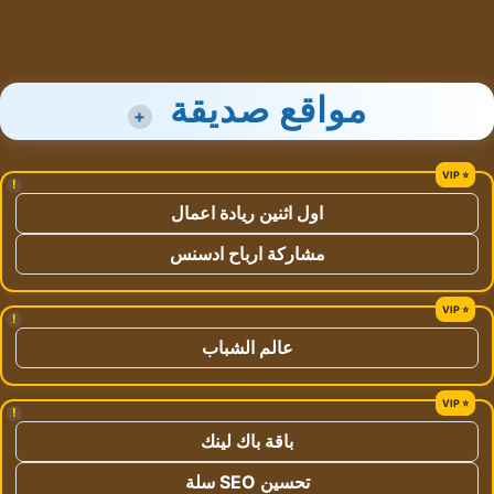
مواقع صديقة
+
!
اول اثنين ريادة اعمال
مشاركة ارباح ادسنس
!
عالم الشباب
!
باقة باك لينك
تحسين SEO سلة