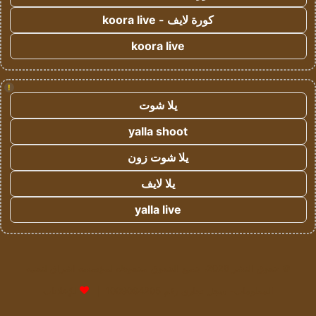
كورة لايف - koora live
koora live
!
يلا شوت
yalla shoot
يلا شوت زون
يلا لايف
yalla live
© حقوق النشر 2026، جميع الحقوق محفوظة لمؤسسة اشراق لتقنية
المعلومات- سجل تجاري رقم 1009094205 |
للإعلانات