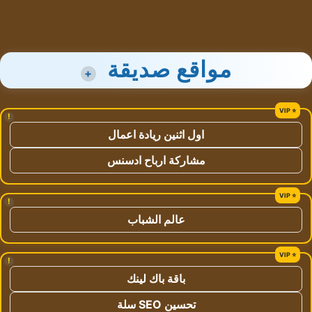
مواقع صديقة
+
!
اول اثنين ريادة اعمال
مشاركة ارباح ادسنس
!
عالم الشباب
!
باقة باك لينك
تحسين SEO سلة