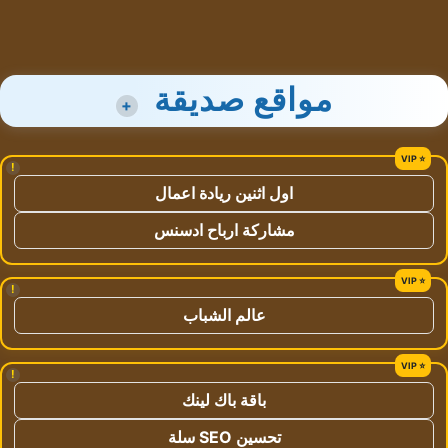
مواقع صديقة
+
!
اول اثنين ريادة اعمال
مشاركة ارباح ادسنس
!
عالم الشباب
!
باقة باك لينك
تحسين SEO سلة