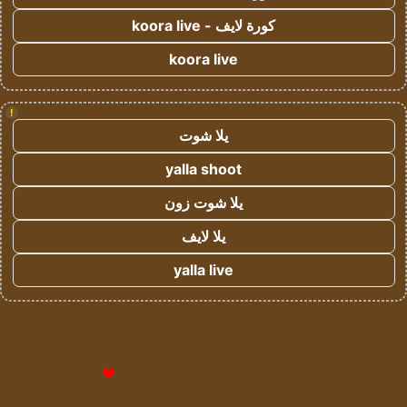
كورة لايف - koora live
koora live
!
يلا شوت
yalla shoot
يلا شوت زون
يلا لايف
yalla live
© حقوق النشر 2026، جميع الحقوق محفوظة لمؤسسة اشراق لتقنية
المعلومات- سجل تجاري رقم 1009094205 |
للإعلانات