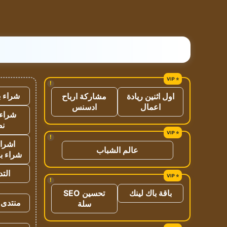
!
شراء ب
اول اثنين ريادة
مشاركة ارباح
اعمال
ادسنس
شراء 
نص
!
اشراق
عالم الشباب
شراء با
الت
!
باقة باك لينك
تحسين SEO
منتدى 
سلة