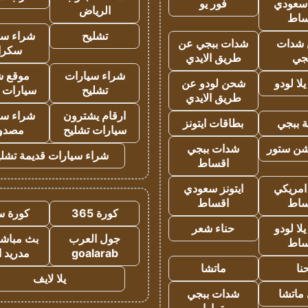
 سعودي
فور يو
الرياض
ساط
تشليح
شراء سي
شدات
شدات ببجي عن
سكرا
جي
طريق الايدي
شراء سيارات
موقع ش
ا لودو
شحن لودو عن
تشليح
سيارات 
طريق الايدي
ارقام يشترون
شراء سي
 ببجي
بطاقات ايتونز
سيارات تشليح
مصدو
شن ستور
شدات ببجي
شراء سيارات قديمة تشلي
اقساط
 امريكي
ايتونز سعودي
ساط
اقساط
كورة 365
كورة س
ا لودو
حناء شعر
جول العرب
بث مباشر
ساط
goalarab
مدريد ا
نا
ماتشا
يلا لايف
ماتشا
شدات ببجي