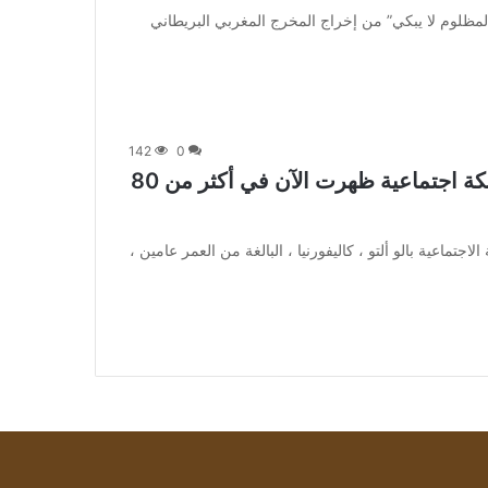
متابعة بتجــرد: فيلم “المظلوم لا يبكي” من إخراج المخرج المغربي البريطاني
142
0
راهن المطلعون أكثر على Fizz ، وهي شبكة اجتماعية ظهرت الآن في أكثر من 80
 يحبون Fizz. تأسست الشبكة الاجتماعية بالو ألتو ، كاليفورنيا ، البالغة من العمر عامين ،