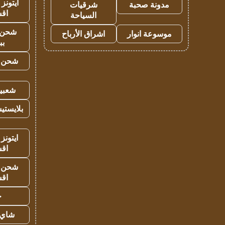
ايتونز
مدونة صحبة
شرقيات
اق
السياحة
شحن 
موسوعة انوار
اشراق الأرباح
بب
شحن يل
شعبية
بلايستي
ايتونز
اق
شحن يل
اق
ح
شاي 