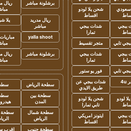
برشلونة مباشر
ريال م
 سعودي
شحن يلا لودو
مباش
ساط
اقساط
ريال مدريد
يلا ش
 ببجي
شدات ببجي
مباشر
ساط
تمارا
yalla shoot
مباريات 
جي تابي
متجر تقسيط
مباش
 ببجي
شدات ببجي
برشلونة مباشر
ريال م
ساط
تمارا
مباش
جي تابي
فور يو ستور
4u
شدات ببجي عن
سطحة الرياض
سطح
طريق الايدي
سطحة بين
سطح
ا لودو
شحن يلا لودو
المدن
هيدرو
ساط
تابي تمارا
سطحة شمال
سطحة 
 ببجي
ايتونز امريكي
الرياض
الري
ساط
اقساط
سطحة جنوب
اقرب س