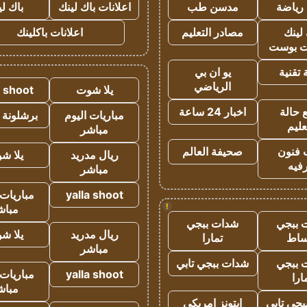
رياضة
مدسن طب
اعلانات باك لينك
باك ل
لينك
مصادر التعليم
اعلانات باكلينك
 بوست
تقنية
يو ان بي
الرياضي
يلا شوت
a shoot
 حالة
اخبار 24 ساعة
مباريات اليوم
برشلونة 
عليم
مباشر
 فنون
صحيفة العالم
ريال مدريد
يلا ش
فيه
مباشر
yalla shoot
مباريات 
!
مباش
 ببجي
شدات ببجي
ريال مدريد
يلا ش
ساط
تمارا
مباشر
 ببجي
شدات ببجي تابي
yalla shoot
مباريات 
ارا
مباش
جي تابي
ايتونز امريكي