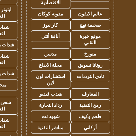
الاقتصادية
ايتونز
عالم الايفون
مدونة كوكان
اق
صحيفة نهج
كار نيوز
شدات
اق
موقع خبرة
أناقة أنثى
التقني
شدات بب
متورخ
مدسن
شدات
اق
روتانا تسويق
مجلة الابداع
شدات بب
نادي الترددات
استشارات اون
لاين
متجر 
المعارف
هيدب فيديو
شحن يل
رمح التقنية
رذاذ التجارة
اق
طعم وكيف
شهود نت
شدات
اق
أركاني
مباشر التقنية