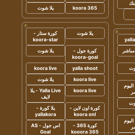
ينك
koora 365
يلا شوت
!
!
يلا شوت
كورة ستار -
koora-star
yall
مباشر
كورة جول -
يلا شوت
koora-goal
وت
yalla shoot
koora live
koora live
يلا شوت
اليوم
koora live
Yalla Live - يلا
ر
لايف
وت
كورة اون لاين -
يلا كورة -
yallakora
koora onl
اليوم
كورة 365 -
اس جول - AS
ر
Goal
kooora 365