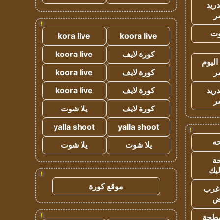
دريد
ر
!
وت
kora live
koora live
كورة لايف
koora live
اليوم
ر
كورة لايف
koora live
دريد
كورة لايف
koora live
ر
كورة لايف
يلا شوت
yalla shoot
yalla shoot
!
ه
يلا شوت
يلا شوت
ة
ليك
!
موقع كورة
غرب
اض
!
طحة