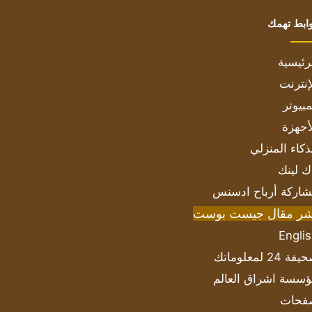
ابط تهمك
رئيسية
إنترنت
بيوتر
أجهزة
ذكاء المنزلي
ك لينك
اركة أرباح ادسنس
شر مقال جيست بوست
Engli
ة 24 لمعلوماتك
سسة اشراق العالم
فحات