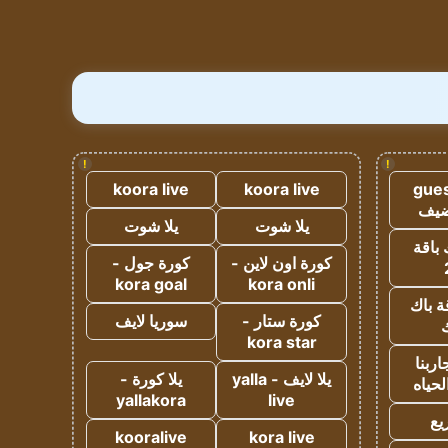
!
!
koora live
koora live
gues
ضيف
يلا شوت
يلا شوت
 باقة
كورة اون لاين -
كورة جول -
kora goal
kora onli
ة باك
كورة ستار -
سوريا لايف
ك
kora star
ربنا
يلا لايف - yalla
يلا كورة -
لحياه
yallakora
live
يع
kooralive
kora live