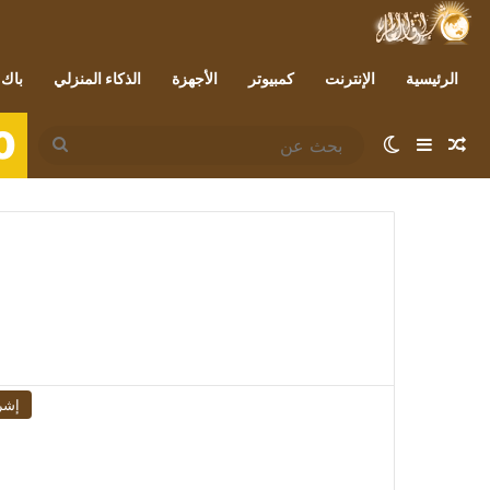
الرئيسية
الإنترنت
كمبيوتر
الأجهزة
الذكاء المنزلي
باك 
0
مقال عشوائي
إضافة عمود جانبي
الوضع المظلم
بحث
عن
إشر