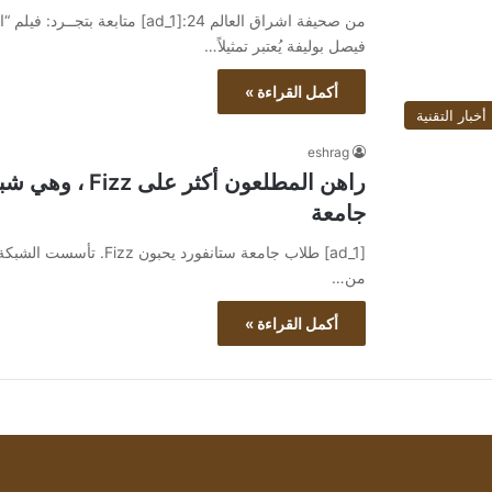
من صحيفة اشراق العالم 24:[ad_1] 
فيصل بوليفة يُعتبر تمثيلاً…
أكمل القراءة »
أخبار التقنية
eshrag
جامعة
[ad_1] طلاب جامعة ستانفورد
من…
أكمل القراءة »