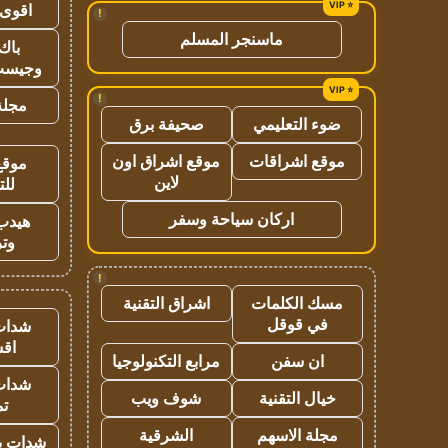
اقوى 
!
ماسنجر المسلم
باك 
وجيست
!
مجلة 
ضوء التعليمي
صحيفة برق
موقع اشراقات
موقع اشراق اون
موقع
لاين
للت
اركان سياحة وسفر
هيدب
وتر
!
مسك الكلمات
اشراق التقنية
في قوقل
شدات
اق
ان سفن
مرابع التكنولوجيا
شدات
خيال التقنية
شوف ويب
تم
مجلة الاسهم
الشرقية
شدات بب