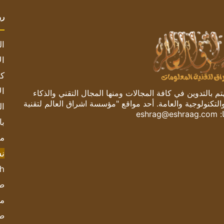
رو
ال
ال
كم
ال
 بالتدوين في كافة المجالات ومنها المجال التقني والذكاء
والتكنولوجية والعامة. أحد مواقع "مؤسسة اشراق العالم لتقنية
ال
:
eshrag@eshraag.com
با
مش
ن
sh
صحيف
مؤ
ص