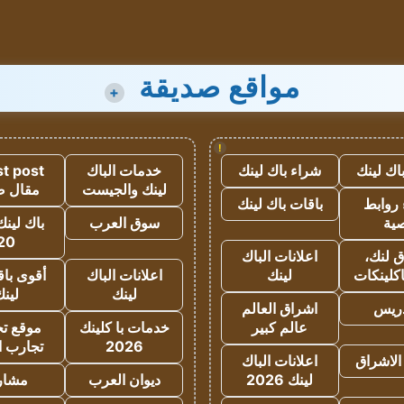
مواقع صديقة
+
!
اك لينك
شراء باك لينك
خدمات الباك
t post
لينك والجيست
مقال 
روابط
باقات باك لينك
ية
سوق العرب
باك لينك
20
 لنك،
اعلانات الباك
كلينكات
لينك
اعلانات الباك
أقوى باق
لينك
لين
دريس
اشراق العالم
عالم كبير
خدمات با كلينك
موقع تجا
2026
تجارب ا
الاشراق
اعلانات الباك
لينك 2026
ديوان العرب
مشار