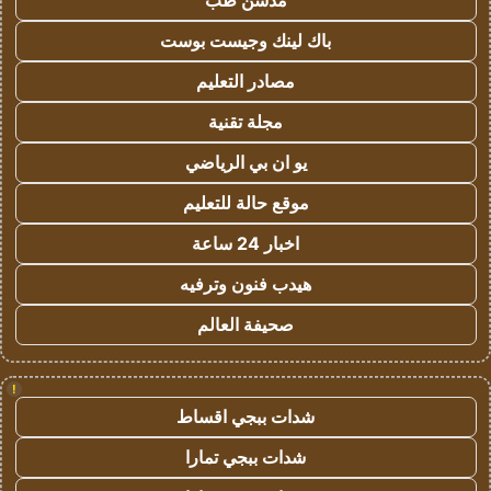
مدسن طب
باك لينك وجيست بوست
مصادر التعليم
مجلة تقنية
يو ان بي الرياضي
موقع حالة للتعليم
اخبار 24 ساعة
هيدب فنون وترفيه
صحيفة العالم
!
شدات ببجي اقساط
شدات ببجي تمارا