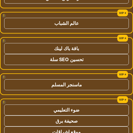
!
عالم الشباب
!
باقة باك لينك
تحسين SEO سلة
!
ماسنجر المسلم
!
ضوء التعليمي
صحيفة برق
موقع اشراقات