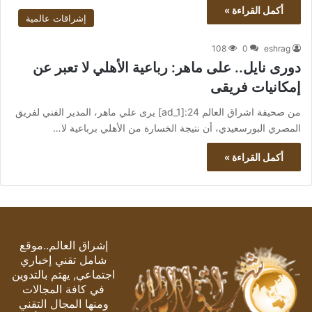
أكمل القراءة »
إشراقات عالمية
108
0
eshrag
دورى نايل.. على ماهر: رباعية الأهلي لا تعبر عن
إمكانيات فريقى
من صحيفة اشراق العالم 24:[ad_1] يرى علي ماهر، المدير الفني لفريق
المصري البورسعيدي، أن نتيجة الخسارة من الأهلي برباعية لا…
أكمل القراءة »
إشراق العالم..موقع
شامل تقني إخباري
اجتماعي, يهتم بالتدوين
في كافة المجالات
ومنها المجال التقني