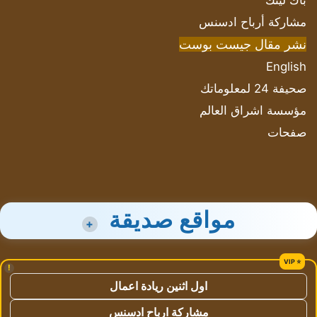
باك لينك
مشاركة أرباح ادسنس
نشر مقال جيست بوست
English
صحيفة 24 لمعلوماتك
مؤسسة اشراق العالم
صفحات
مواقع صديقة
+
!
اول اثنين ريادة اعمال
مشاركة ارباح ادسنس